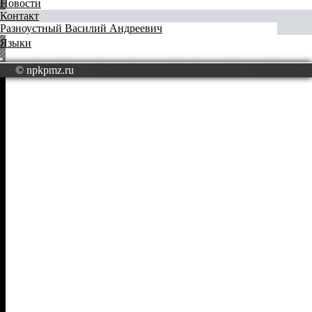
Новости
Контакт
Разноустный Василий Андреевич
Языки
© npkpmz.ru