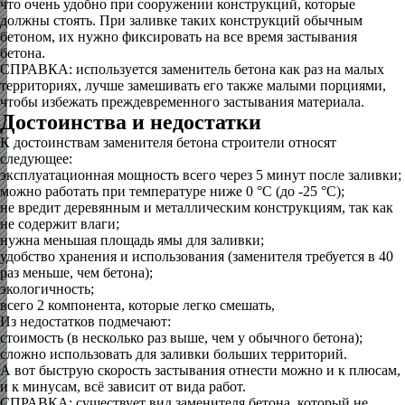
что очень удобно при сооружении конструкций, которые
должны стоять. При заливке таких конструкций обычным
бетоном, их нужно фиксировать на все время застывания
бетона.
СПРАВКА: используется заменитель бетона как раз на малых
территориях, лучше замешивать его также малыми порциями,
чтобы избежать преждевременного застывания материала.
Достоинства и недостатки
К достоинствам заменителя бетона строители относят
следующее:
эксплуатационная мощность всего через 5 минут после заливки;
можно работать при температуре ниже 0 °C (до -25 °C);
не вредит деревянным и металлическим конструкциям, так как
не содержит влаги;
нужна меньшая площадь ямы для заливки;
удобство хранения и использования (заменителя требуется в 40
раз меньше, чем бетона);
экологичность;
всего 2 компонента, которые легко смешать,
Из недостатков подмечают:
стоимость (в несколько раз выше, чем у обычного бетона);
сложно использовать для заливки больших территорий.
А вот быструю скорость застывания отнести можно и к плюсам,
и к минусам, всё зависит от вида работ.
СПРАВКА: существует вид заменителя бетона, который не