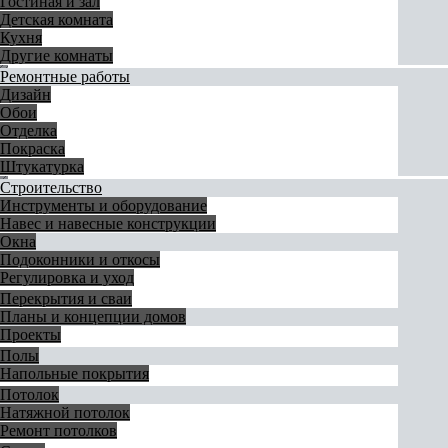
Гостиная и зал
Детская комната
Кухня
Другие комнаты
Ремонтные работы
Дизайн
Обои
Отделка
Покраска
Штукатурка
Строительство
Инструменты и оборудование
Навес и навесные конструкции
Окна
Подоконники и откосы
Регулировка и уход
Перекрытия и сваи
Планы и концепции домов
Проекты
Полы
Напольные покрытия
Потолок
Натяжной потолок
Ремонт потолков