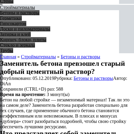
Стены
Стройматериалы
Бетоны и растворы
Герметики
Гипсокартон
Доски и пиломатериалы
Затирка и клей
Кирпич, блоки, плиты
Стекло и зеркала
Трубы
Главная
»
Стройматериалы
»
Бетоны и растворы
Заменитель бетона превзошел старый
добрый цементный раствор?
Опубликовано:
05.12.2019
Рубрика:
Бетоны и растворы
Автор:
DiAn
Сохранили (CTRL+D) раз:
588
Время на прочтение:
3
минут(ы)
Бетон на любой стройке — незаменимый материал! Так ли это
на самом деле? Заменитель бетона разработан специально для
тех случаев, где применение обычного бетона становится
неэффективным или невозможным. В плюсах и минусах
«дублера» стоит разобраться подробней, чтобы свою стройку
обеспечить лучшими ресурсами.
Что представляет собой заменитель