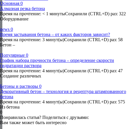
Основная
0
Алмазная резка бетона
Время на прочтение: < 1 минутыСохранили (CTRL+D) раз: 322
Оборудование
news
0
Время застывания бетона – от каких факторов зависит?
Время на прочтение: 3 минут(ы)Сохранили (CTRL+D) раз: 58
Бетон –
Популярные
0
График набора прочности бетона – определение скорости
гидратации раствора
Время на прочтение: 4 минут(ы)Сохранили (CTRL+D) раз: 47
Создание различных
Бетоны и растворы
0
Декоративный бетон – технология и рецептура штампованного
бетона
Время на прочтение: 4 минут(ы)Сохранили (CTRL+D) раз: 575
Из бетона
0
Понравилась статья? Поделиться с друзьями:
Вам также может быть интересно