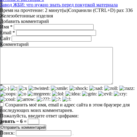
Завод ЖБИ: что нужно знать перед покупкой материала
Время на прочтение: 2 минут(ы)Сохранили (CTRL+D) раз: 336
Железобетонные изделия
Добавить комментарий
Имя
*
Email
*
Сайт
Комментарий
Сохранить моё имя, email и адрес сайта в этом браузере для
последующих моих комментариев.
Пожалуйста, введите ответ цифрами:
девять − 6 =
Поиск: