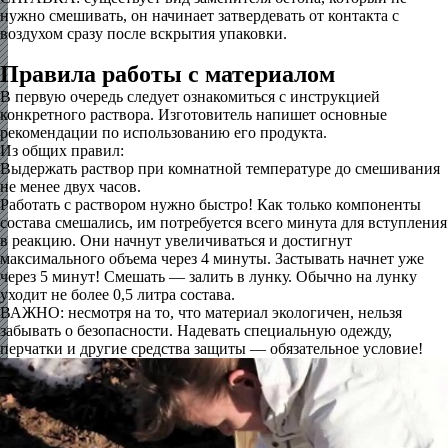
нужно смешивать, он начинает затвердевать от контакта с
воздухом сразу после вскрытия упаковки.
Правила работы с материалом
В первую очередь следует ознакомиться с инструкцией
конкретного раствора. Изготовитель напишет основные
рекомендации по использованию его продукта.
Из общих правил:
Выдержать раствор при комнатной температуре до смешивания
не менее двух часов.
Работать с раствором нужно быстро! Как только компоненты
состава смешались, им потребуется всего минута для вступления
в реакцию. Они начнут увеличиваться и достигнут
максимального объема через 4 минуты. Застывать начнет уже
через 5 минут! Смешать — залить в лунку. Обычно на лунку
уходит не более 0,5 литра состава.
ВАЖНО: несмотря на то, что материал экологичен, нельзя
забывать о безопасности. Надевать специальную одежду,
перчатки и другие средства защиты — обязательное условие!