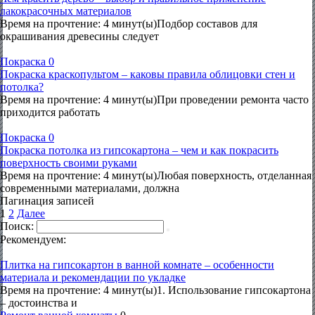
лакокрасочных материалов
Время на прочтение: 4 минут(ы)Подбор составов для
окрашивания древесины следует
Покраска
0
Покраска краскопультом – каковы правила облицовки стен и
потолка?
Время на прочтение: 4 минут(ы)При проведении ремонта часто
приходится работать
Покраска
0
Покраска потолка из гипсокартона – чем и как покрасить
поверхность своими руками
Время на прочтение: 4 минут(ы)Любая поверхность, отделанная
современными материалами, должна
Пагинация записей
1
2
Далее
Поиск:
Рекомендуем:
Плитка на гипсокартон в ванной комнате – особенности
материала и рекомендации по укладке
Время на прочтение: 4 минут(ы)1. Использование гипсокартона
– достоинства и