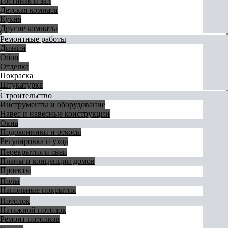
Гостиная и зал
Детская комната
Кухня
Другие комнаты
Ремонтные работы
Дизайн
Обои
Отделка
Покраска
Штукатурка
Строительство
Инструменты и оборудование
Навес и навесные конструкции
Окна
Подоконники и откосы
Регулировка и уход
Перекрытия и сваи
Планы и концепции домов
Проекты
Полы
Напольные покрытия
Потолок
Натяжной потолок
Ремонт потолков