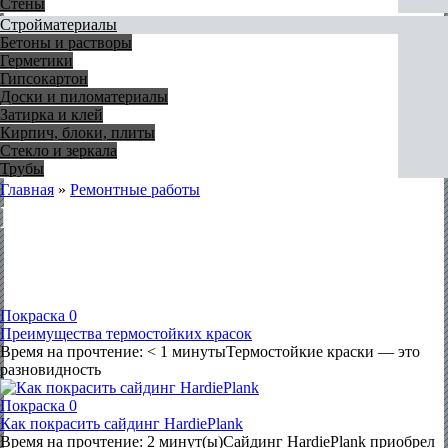
Стены
Стройматериалы
Бетоны и растворы
Герметики
Гипсокартон
Доски и пиломатериалы
Затирка и клей
Кирпич, блоки, плиты
Стекло и зеркала
Трубы
Главная
»
Ремонтные работы
Покраска
Покраска
0
Преимущества термостойких красок
Время на прочтение: < 1 минутыТермостойкие краски — это
разновидность
Покраска
0
Как покрасить сайдинг HardiePlank
Время на прочтение: 2 минут(ы)Сайдинг HardiePlank приобрел