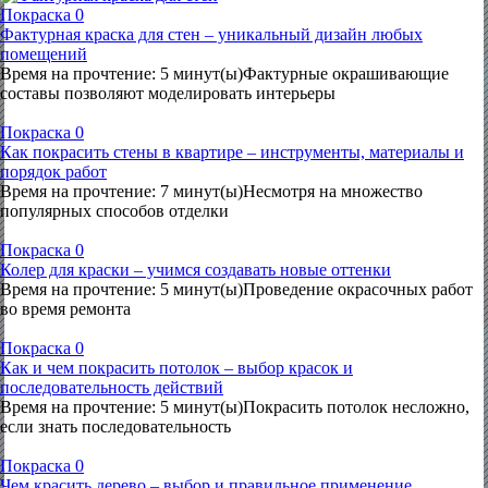
Покраска
0
Фактурная краска для стен – уникальный дизайн любых
помещений
Время на прочтение: 5 минут(ы)Фактурные окрашивающие
составы позволяют моделировать интерьеры
Покраска
0
Как покрасить стены в квартире – инструменты, материалы и
порядок работ
Время на прочтение: 7 минут(ы)Несмотря на множество
популярных способов отделки
Покраска
0
Колер для краски – учимся создавать новые оттенки
Время на прочтение: 5 минут(ы)Проведение окрасочных работ
во время ремонта
Покраска
0
Как и чем покрасить потолок – выбор красок и
последовательность действий
Время на прочтение: 5 минут(ы)Покрасить потолок несложно,
если знать последовательность
Покраска
0
Чем красить дерево – выбор и правильное применение