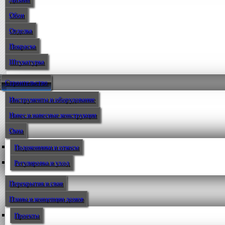
Обои
Отделка
Покраска
Штукатурка
Строительство
Инструменты и оборудование
Навес и навесные конструкции
Окна
Подоконники и откосы
Регулировка и уход
Перекрытия и сваи
Планы и концепции домов
Проекты