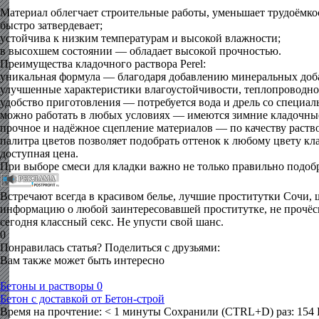
Материал облегчает строительные работы, уменьшает трудоёмкос
быстро затвердевает;
устойчива к низким температурам и высокой влажности;
в высохшем состоянии — обладает высокой прочностью.
Преимущества кладочного раствора Perel:
уникальная формула — благодаря добавлению минеральных доб
улучшенные характеристики влагоустойчивости, теплопроводнос
удобство приготовления — потребуется вода и дрель со специал
можно работать в любых условиях — имеются зимние кладочные
прочное и надёжное сцепление материалов — по качеству раств
палитра цветов позволяет подобрать оттенок к любому цвету кл
доступная цена.
При выборе смеси для кладки важно не только правильно подоб
Встречают всегда в красивом белье, лучшие проститутки Сочи,
информацию о любой заинтересовавшей проститутке, не прочё
сегодня классный секс. Не упусти свой шанс.
0
Понравилась статья? Поделиться с друзьями:
Вам также может быть интересно
Бетоны и растворы
0
Бетон с доставкой от Бетон-строй
Время на прочтение: < 1 минуты Сохранили (CTRL+D) раз: 154