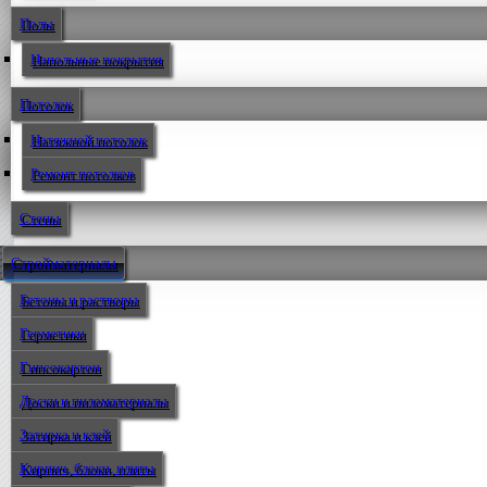
Полы
Напольные покрытия
Потолок
Натяжной потолок
Ремонт потолков
Стены
Стройматериалы
Бетоны и растворы
Герметики
Гипсокартон
Доски и пиломатериалы
Затирка и клей
Кирпич, блоки, плиты