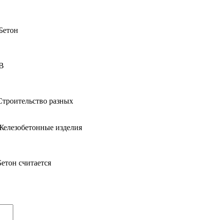
Бетон
 В
Строительство разных
Железобетонные изделия
етон считается