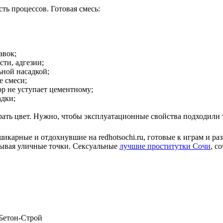
ть процессов. Готовая смесь:
авок;
ти, адгезии;
ьной насадкой;
 смеси;
ор не уступает цементному;
адки;
рать цвет. Нужно, чтобы эксплуатационные свойства подходили 
 шикарные и отдохнувшие на redhotsochi.ru, готовые к играм и
сывая уличные точки. Сексуальные
лучшие проститутки Сочи
, с
 Бетон-Строй