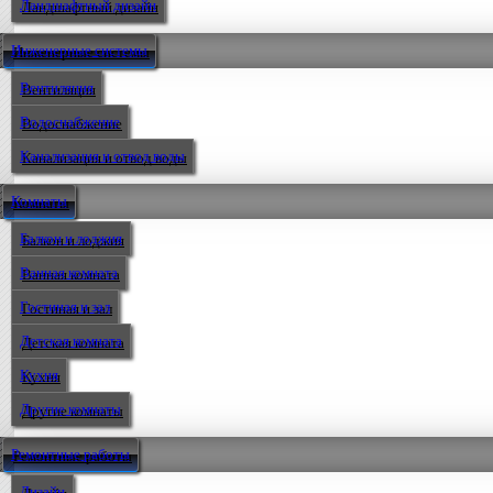
Ландшафтный дизайн
Инженерные системы
Вентиляция
Водоснабжение
Канализация и отвод воды
Комнаты
Балкон и лоджия
Ванная комната
Гостиная и зал
Детская комната
Кухня
Другие комнаты
Ремонтные работы
Дизайн