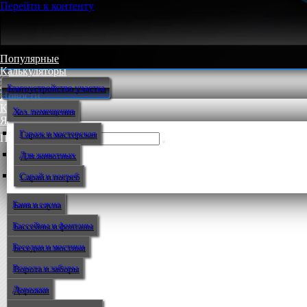
Перейти к контенту
Популярные
Калькуляторы
Мастер-классы
Благоустройство участка
Новости
Контакт
Хоз. помещения
Языки
Гараж и мастерская
Поиск:
Для животных
Сарай и погреб
Баня и сауна
Бассейны и фонтаны
Беседки и мостики
Ворота и заборы
Дорожки