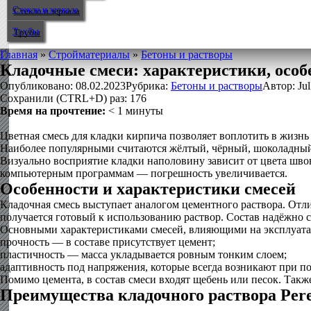
Стекло и зеркала
Трубы
Главная
»
Стройматериалы
»
Бетоны и растворы
Кладочные смеси: характеристики, особ
Опубликовано:
08.02.2023
Рубрика:
Бетоны и растворы
Автор:
Jul
Сохранили (CTRL+D) раз:
176
Время на прочтение:
< 1
минуты
Цветная смесь для кладки кирпича позволяет воплотить в жизн
Наиболее популярными считаются жёлтый, чёрный, шоколадны
Визуально восприятие кладки наполовину зависит от цвета шво
компьютерным программам — погрешность увеличивается.
Особенности и характеристики смесей
Кладочная смесь выступает аналогом цементного раствора. От
получается готовый к использованию раствор. Состав надёжно 
Основными характеристиками смесей, влияющими на эксплуата
прочность — в составе присутствует цемент;
пластичность — масса укладывается ровным тонким слоем;
адаптивность под напряжения, которые всегда возникают при по
Помимо цемента, в состав смеси входят щебень или песок. Так
Преимущества кладочного раствора Pere