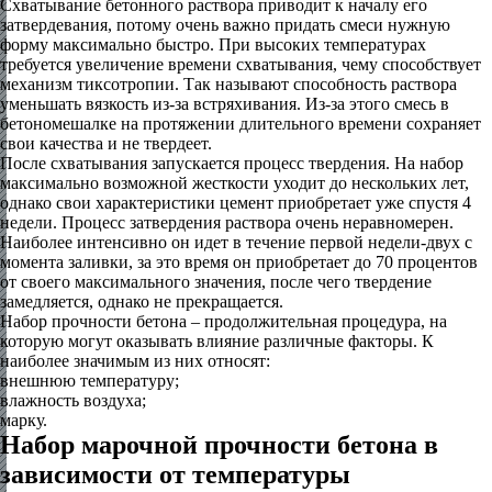
Схватывание бетонного раствора приводит к началу его
затвердевания, потому очень важно придать смеси нужную
форму максимально быстро. При высоких температурах
требуется увеличение времени схватывания, чему способствует
механизм тиксотропии. Так называют способность раствора
уменьшать вязкость из-за встряхивания. Из-за этого смесь в
бетономешалке на протяжении длительного времени сохраняет
свои качества и не твердеет.
После схватывания запускается процесс твердения. На набор
максимально возможной жесткости уходит до нескольких лет,
однако свои характеристики цемент приобретает уже спустя 4
недели. Процесс затвердения раствора очень неравномерен.
Наиболее интенсивно он идет в течение первой недели-двух с
момента заливки, за это время он приобретает до 70 процентов
от своего максимального значения, после чего твердение
замедляется, однако не прекращается.
Набор прочности бетона – продолжительная процедура, на
которую могут оказывать влияние различные факторы. К
наиболее значимым из них относят:
внешнюю температуру;
влажность воздуха;
марку.
Набор марочной прочности бетона в
зависимости от температуры