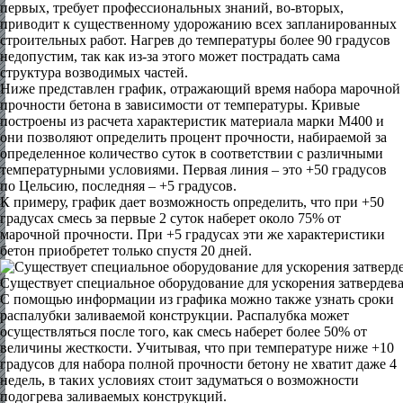
первых, требует профессиональных знаний, во-вторых,
приводит к существенному удорожанию всех запланированных
строительных работ. Нагрев до температуры более 90 градусов
недопустим, так как из-за этого может пострадать сама
структура возводимых частей.
Ниже представлен график, отражающий время набора марочной
прочности бетона в зависимости от температуры. Кривые
построены из расчета характеристик материала марки М400 и
они позволяют определить процент прочности, набираемой за
определенное количество суток в соответствии с различными
температурными условиями. Первая линия – это +50 градусов
по Цельсию, последняя – +5 градусов.
К примеру, график дает возможность определить, что при +50
градусах смесь за первые 2 суток наберет около 75% от
марочной прочности. При +5 градусах эти же характеристики
бетон приобретет только спустя 20 дней.
Существует специальное оборудование для ускорения затвердев
С помощью информации из графика можно также узнать сроки
распалубки заливаемой конструкции. Распалубка может
осуществляться после того, как смесь наберет более 50% от
величины жесткости. Учитывая, что при температуре ниже +10
градусов для набора полной прочности бетону не хватит даже 4
недель, в таких условиях стоит задуматься о возможности
подогрева заливаемых конструкций.