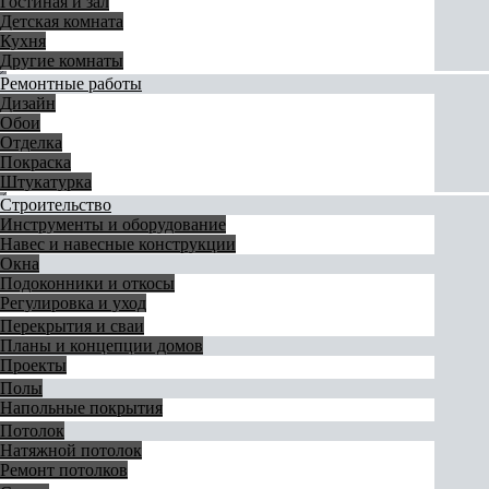
Гостиная и зал
Детская комната
Кухня
Другие комнаты
Ремонтные работы
Дизайн
Обои
Отделка
Покраска
Штукатурка
Строительство
Инструменты и оборудование
Навес и навесные конструкции
Окна
Подоконники и откосы
Регулировка и уход
Перекрытия и сваи
Планы и концепции домов
Проекты
Полы
Напольные покрытия
Потолок
Натяжной потолок
Ремонт потолков