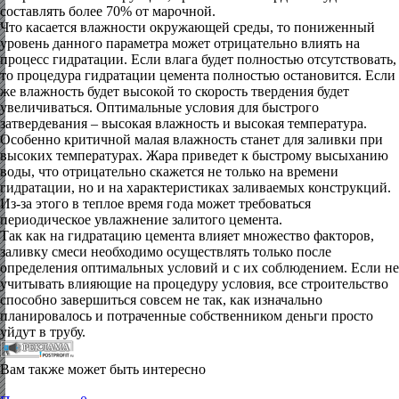
составлять более 70% от марочной.
Что касается влажности окружающей среды, то пониженный
уровень данного параметра может отрицательно влиять на
процесс гидратации. Если влага будет полностью отсутствовать,
то процедура гидратации цемента полностью остановится. Если
же влажность будет высокой то скорость твердения будет
увеличиваться. Оптимальные условия для быстрого
затвердевания – высокая влажность и высокая температура.
Особенно критичной малая влажность станет для заливки при
высоких температурах. Жара приведет к быстрому высыханию
воды, что отрицательно скажется не только на времени
гидратации, но и на характеристиках заливаемых конструкций.
Из-за этого в теплое время года может требоваться
периодическое увлажнение залитого цемента.
Так как на гидратацию цемента влияет множество факторов,
заливку смеси необходимо осуществлять только после
определения оптимальных условий и с их соблюдением. Если не
учитывать влияющие на процедуру условия, все строительство
способно завершиться совсем не так, как изначально
планировалось и потраченные собственником деньги просто
уйдут в трубу.
Вам также может быть интересно