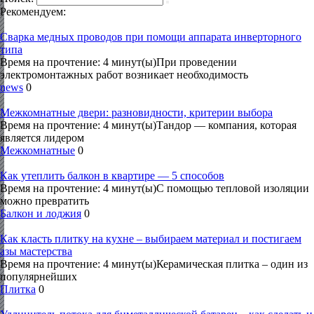
Рекомендуем:
Сварка медных проводов при помощи аппарата инверторного
типа
Время на прочтение: 4 минут(ы)При проведении
электромонтажных работ возникает необходимость
news
0
Межкомнатные двери: разновидности, критерии выбора
Время на прочтение: 4 минут(ы)Тандор — компания, которая
является лидером
Межкомнатные
0
Как утеплить балкон в квартире — 5 способов
Время на прочтение: 4 минут(ы)С помощью тепловой изоляции
можно превратить
Балкон и лоджия
0
Как класть плитку на кухне – выбираем материал и постигаем
азы мастерства
Время на прочтение: 4 минут(ы)Керамическая плитка – один из
популярнейших
Плитка
0