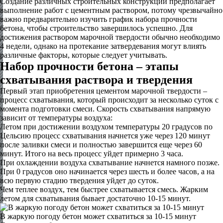
Создание различных строительных конструкций предполагает
выполнение работ с цементным раствором, потому чрезвычайно
важно предварительно изучить график набора прочности
бетона, чтобы строительство завершилось успешно. Для
достижения раствором марочной твердости обычно необходимо
4 недели, однако на протекание затвердевания могут влиять
различные факторы, которые следует учитывать.
Набор прочности бетона – этапы
схватывания раствора и твердения
Первый этап приобретения цементом марочной твердости –
процесс схватывания, который происходит за несколько суток с
момента подготовки смеси. Скорость схватывания напрямую
зависит от температуры воздуха:
Летом при достижении воздухом температуры 20 градусов по
Цельсию процесс схватывания начнется уже через 120 минут
после заливки смеси и полностью завершится еще через 60
минут. Итого на весь процесс уйдет примерно 3 часа.
При охлаждении воздуха схватывание начнется намного позже.
При 0 градусов оно начинается через шесть и более часов, а на
всю первую стадию твердения уйдет до суток.
Чем теплее воздух, тем быстрее схватывается смесь. Жарким
летом для схватывания бывает достаточно 10-15 минут.
В жаркую погоду бетон может схватиться за 10-15 минут