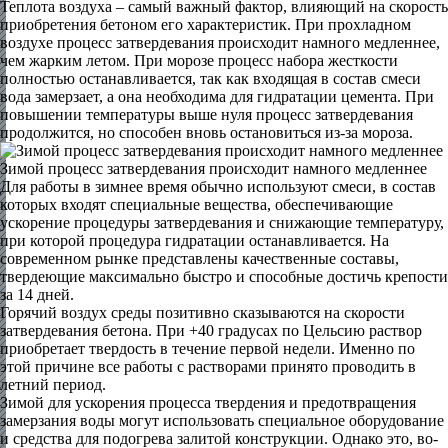
Теплота воздуха – самый важный фактор, влияющий на скорость
приобретения бетоном его характеристик. При прохладном
воздухе процесс затвердевания происходит намного медленнее,
чем жарким летом. При морозе процесс набора жесткости
полностью останавливается, так как входящая в состав смеси
вода замерзает, а она необходима для гидратации цемента. При
повышении температуры выше нуля процесс затвердевания
продолжится, но способен вновь остановиться из-за мороза.
Зимой процесс затвердевания происходит намного медленнее
Для работы в зимнее время обычно используют смеси, в состав
которых входят специальные вещества, обеспечивающие
ускорение процедуры затвердевания и снижающие температуру,
при которой процедура гидратации останавливается. На
современном рынке представлены качественные составы,
твердеющие максимально быстро и способные достичь крепости
за 14 дней.
Горячий воздух среды позитивно сказываются на скорости
затвердевания бетона. При +40 градусах по Цельсию раствор
приобретает твердость в течение первой недели. Именно по
этой причине все работы с растворами принято проводить в
летний период.
Зимой для ускорения процесса твердения и предотвращения
замерзания воды могут использовать специальное оборудование
и средства для подогрева залитой конструкции. Однако это, во-