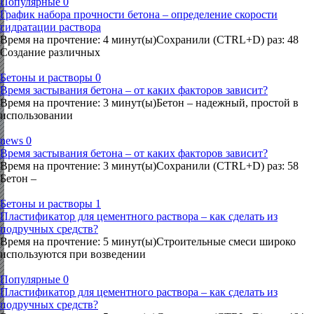
Популярные
0
График набора прочности бетона – определение скорости
гидратации раствора
Время на прочтение: 4 минут(ы)Сохранили (CTRL+D) раз: 48
Создание различных
Бетоны и растворы
0
Время застывания бетона – от каких факторов зависит?
Время на прочтение: 3 минут(ы)Бетон – надежный, простой в
использовании
news
0
Время застывания бетона – от каких факторов зависит?
Время на прочтение: 3 минут(ы)Сохранили (CTRL+D) раз: 58
Бетон –
Бетоны и растворы
1
Пластификатор для цементного раствора – как сделать из
подручных средств?
Время на прочтение: 5 минут(ы)Строительные смеси широко
используются при возведении
Популярные
0
Пластификатор для цементного раствора – как сделать из
подручных средств?