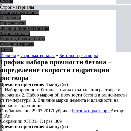
Стены
Стройматериалы
Бетоны и растворы
Герметики
Гипсокартон
Доски и пиломатериалы
Затирка и клей
Кирпич, блоки, плиты
Стекло и зеркала
Трубы
Главная
»
Стройматериалы
»
Бетоны и растворы
График набора прочности бетона –
определение скорости гидратации
раствора
Время на прочтение:
4
минут(ы)
1. Набор прочности бетона – этапы схватывания раствора и
твердения 2. Набор марочной прочности бетона в зависимости
от температуры 3. Влияние марки цемента и влажности на
скорость гидратации
Опубликовано:
29.03.2017
Рубрика:
Бетоны и растворы
Автор:
DiAn
Сохранили (CTRL+D) раз:
309
Время на прочтение:
4
минут(ы)