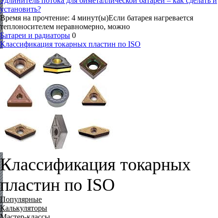
Удлинитель потока для биметаллической батареи – как сделать и
установить?
Время на прочтение: 4 минут(ы)Если батарея нагревается
теплоносителем неравномерно, можно
Батареи и радиаторы
0
Классификация токарных пластин по ISO
Классификация токарных
пластин по ISO
Популярные
Калькуляторы
Мастер-классы