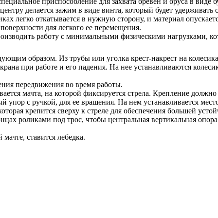
специальное приспособление для захвата бревен и бруса в виде 
 центру делается зажим в виде винта, который будет удерживать
ках легко откатывается в нужную сторону, и материал опускаетс
поверхности для легкого ее перемещения.
изводить работу с минимальными физическими нагрузками, кото
ующим образом. Из трубы или уголка крест-накрест на колесиках
 крана при работе и его падения. На нее устанавливаются колес
ения передвижения во время работы.
вается мачта, на которой фиксируется стрела. Крепление должно
 упор с ручкой, для ее вращения. На нем устанавливается мест
которая крепится сверху к стреле для обеспечения большей усто
онцах роликами под трос, чтобы центральная вертикальная опора 
мачте, ставится лебедка.