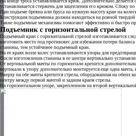
На конце троса устанавливается крюк. Дополнительно делается 
устанавливается стержень для зацепления его крюком. Сбоку по
При подъеме бревна или бруса на нужную высоту кран на колеси
Конструкция подъемника должна находиться на ровной твердой 
Такие подъемные механизмы помогают эффективно и быстро про
Подъемник с горизонтальной стрелой
Подъемный кран с горизонтальной стрелой изготавливается след
изготовить место под противовес для избежания потери баланса
станины, тем устойчивее подъемный кран.
На ее краях возле колес устанавливаются упоры для предотвращ
После изготовления станины в ее центре вертикально устанавли
От вертикальной мачты по горизонтали крепится дополнительный
вертикали к упору дополнительно монтируется еще одна мачта, 
Вверху на обе мачты крепится стрела, оборудованная на обеих к
центру между первой мачтой и задним краем стрелы.
На горизонтальном упоре, закрепленном на второй вертикальной 