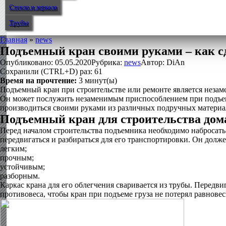
Стекло и зеркала
Трубы
Главная
»
news
Подъемный кран своими руками – как с
Опубликовано:
05.05.2020
Рубрика:
news
Автор:
DiAn
Сохранили (CTRL+D) раз:
61
Время на прочтение:
3
минут(ы)
Подъемный кран при строительстве или ремонте является незам
Он может послужить незаменимым приспособлением при подъеме
производиться своими руками из различных подручных материа
Подъемный кран для строительства дома
Перед началом строительства подъемника необходимо набросать
передвигаться и разбираться для его транспортировки. Он долж
легким;
прочным;
устойчивым;
разборным.
Каркас крана для его облегчения сваривается из трубы. Передви
противовеса, чтобы кран при подъеме груза не потерял равновес