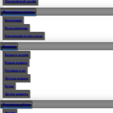
Ландшафтный дизайн
Инженерные системы
Вентиляция
Водоснабжение
Канализация и отвод воды
Комнаты
Балкон и лоджия
Ванная комната
Гостиная и зал
Детская комната
Кухня
Другие комнаты
Ремонтные работы
Дизайн