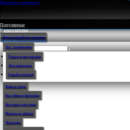
Перейти к контенту
Популярные
Калькуляторы
Мастер-классы
Благоустройство участка
Новости
Хоз. помещения
Поиск:
Гараж и мастерская
Для животных
Сарай и погреб
Баня и сауна
Бассейны и фонтаны
Беседки и мостики
Ворота и заборы
Дорожки