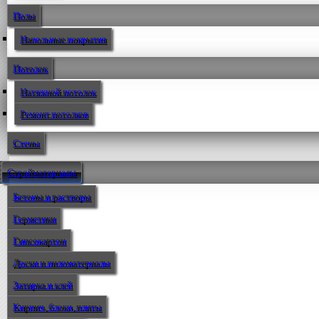
Полы
Напольные покрытия
Потолок
Натяжной потолок
Ремонт потолков
Стены
Стройматериалы
Бетоны и растворы
Герметики
Гипсокартон
Доски и пиломатериалы
Затирка и клей
Кирпич, блоки, плиты