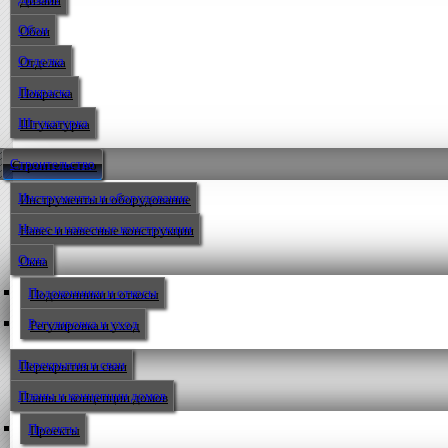
Обои
Отделка
Покраска
Штукатурка
Строительство
Инструменты и оборудование
Навес и навесные конструкции
Окна
Подоконники и откосы
Регулировка и уход
Перекрытия и сваи
Планы и концепции домов
Проекты