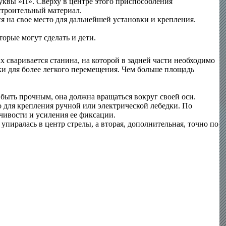
буквы »П». Сверху в центре этого приспособления
 строительный материал.
я на свое место для дальнейшей установки и крепления.
рые могут сделать и дети.
 сваривается станина, на которой в задней части необходимо
ики для более легкого перемещения. Чем больше площадь
 быть прочным, она должна вращаться вокруг своей оси.
о для крепления ручной или электрической лебедки. По
йчивости и усиления ее фиксации.
упиралась в центр стрелы, а вторая, дополнительная, точно по