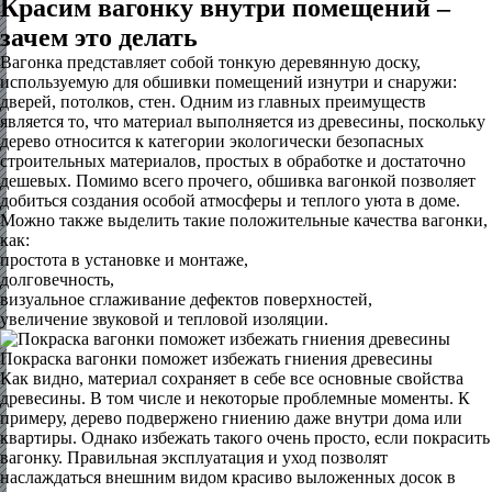
Красим вагонку внутри помещений –
зачем это делать
Вагонка представляет собой тонкую деревянную доску,
используемую для обшивки помещений изнутри и снаружи:
дверей, потолков, стен. Одним из главных преимуществ
является то, что материал выполняется из древесины, поскольку
дерево относится к категории экологически безопасных
строительных материалов, простых в обработке и достаточно
дешевых. Помимо всего прочего, обшивка вагонкой позволяет
добиться создания особой атмосферы и теплого уюта в доме.
Можно также выделить такие положительные качества вагонки,
как:
простота в установке и монтаже,
долговечность,
визуальное сглаживание дефектов поверхностей,
увеличение звуковой и тепловой изоляции.
Покраска вагонки поможет избежать гниения древесины
Как видно, материал сохраняет в себе все основные свойства
древесины. В том числе и некоторые проблемные моменты. К
примеру, дерево подвержено гниению даже внутри дома или
квартиры. Однако избежать такого очень просто, если покрасить
вагонку. Правильная эксплуатация и уход позволят
наслаждаться внешним видом красиво выложенных досок в