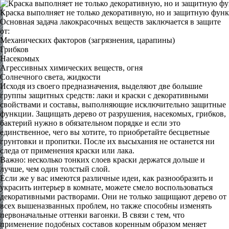
Краска выполняет не только декоративную, но и защитную фун
Основная задача лакокрасочных веществ заключается в защите
от:
Механических факторов (загрязнения, царапины)
Грибков
Насекомых
Агрессивных химических веществ, огня
Солнечного света, жидкости
Исходя из своего предназначения, выделяют две большие
группы защитных средств: лаки и краски с декоративными
свойствами и составы, выполняющие исключительно защитные
функции. Защищать дерево от разрушения, насекомых, грибков,
бактерий нужно в обязательном порядке и если это
единственное, чего вы хотите, то приобретайте бесцветные
грунтовки и пропитки. После их высыхания не останется ни
следа от применения краски или лака.
Важно: несколько тонких слоев краски держатся дольше и
лучше, чем один толстый слой.
Если же у вас имеются различные идеи, как разнообразить и
украсить интерьер в комнате, можете смело воспользоваться
декоративными растворами. Они не только защищают дерево от
всех вышеназванных проблем, но также способны изменять
первоначальные оттенки вагонки. В связи с тем, что
применение подобных составов коренным образом меняет