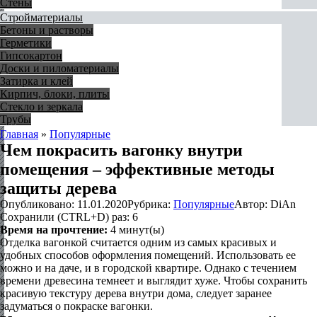
Стены
Стройматериалы
Бетоны и растворы
Герметики
Гипсокартон
Доски и пиломатериалы
Затирка и клей
Кирпич, блоки, плиты
Стекло и зеркала
Трубы
Главная
»
Популярные
Чем покрасить вагонку внутри
помещения – эффективные методы
защиты дерева
Опубликовано:
11.01.2020
Рубрика:
Популярные
Автор:
DiAn
Сохранили (CTRL+D) раз:
6
Время на прочтение:
4
минут(ы)
Отделка вагонкой считается одним из самых красивых и
удобных способов оформления помещений. Использовать ее
можно и на даче, и в городской квартире. Однако с течением
времени древесина темнеет и выглядит хуже. Чтобы сохранить
красивую текстуру дерева внутри дома, следует заранее
задуматься о покраске вагонки.