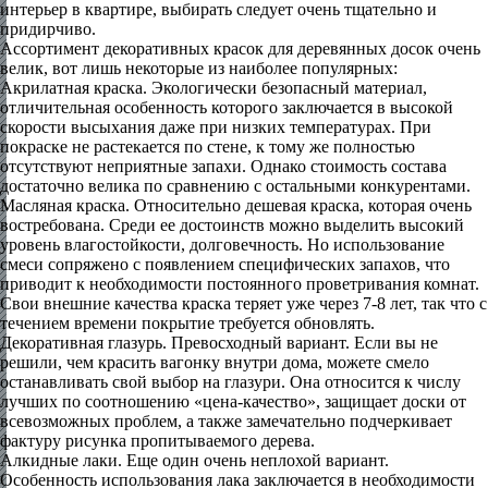
интерьер в квартире, выбирать следует очень тщательно и
придирчиво.
Ассортимент декоративных красок для деревянных досок очень
велик, вот лишь некоторые из наиболее популярных:
Акрилатная краска. Экологически безопасный материал,
отличительная особенность которого заключается в высокой
скорости высыхания даже при низких температурах. При
покраске не растекается по стене, к тому же полностью
отсутствуют неприятные запахи. Однако стоимость состава
достаточно велика по сравнению с остальными конкурентами.
Масляная краска. Относительно дешевая краска, которая очень
востребована. Среди ее достоинств можно выделить высокий
уровень влагостойкости, долговечность. Но использование
смеси сопряжено с появлением специфических запахов, что
приводит к необходимости постоянного проветривания комнат.
Свои внешние качества краска теряет уже через 7-8 лет, так что с
течением времени покрытие требуется обновлять.
Декоративная глазурь. Превосходный вариант. Если вы не
решили, чем красить вагонку внутри дома, можете смело
останавливать свой выбор на глазури. Она относится к числу
лучших по соотношению «цена-качество», защищает доски от
всевозможных проблем, а также замечательно подчеркивает
фактуру рисунка пропитываемого дерева.
Алкидные лаки. Еще один очень неплохой вариант.
Особенность использования лака заключается в необходимости