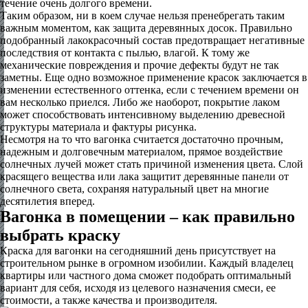
течение очень долгого времени.
Таким образом, ни в коем случае нельзя пренебрегать таким
важным моментом, как защита деревянных досок. Правильно
подобранный лакокрасочный состав предотвращает негативные
последствия от контакта с пылью, влагой. К тому же
механические повреждения и прочие дефекты будут не так
заметны. Еще одно возможное применение красок заключается в
изменении естественного оттенка, если с течением времени он
вам несколько приелся. Либо же наоборот, покрытие лаком
может способствовать интенсивному выделению древесной
структуры материала и фактуры рисунка.
Несмотря на то что вагонка считается достаточно прочным,
надежным и долговечным материалом, прямое воздействие
солнечных лучей может стать причиной изменения цвета. Слой
красящего вещества или лака защитит деревянные панели от
солнечного света, сохраняя натуральный цвет на многие
десятилетия вперед.
Вагонка в помещении – как правильно
выбрать краску
Краска для вагонки на сегодняшний день присутствует на
строительном рынке в огромном изобилии. Каждый владелец
квартиры или частного дома сможет подобрать оптимальный
вариант для себя, исходя из целевого назначения смеси, ее
стоимости, а также качества и производителя.