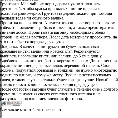
Грунтовка. Мельчайшие поры дерева нужно заполнить
грунтовкой, чтобы краска при высыхании не просела и
ложилась равномерно. Грунтовать дерево можно при помощи
распылителя или обычного валика.
Пропитка поверхности. Антисептические растворы позволяют
избежать появления грибков и плесени, а также предотвратить
гниение досок. Пропитывать вагонку необходимо с обеих
сторон, не жалея раствора. После дать материалу просохнуть, на
что потребуется порядка двух суток.
Покраска. В качестве инструментов будем использовать
красящие кисти, валик или краскопульт. Рекомендуется
выбирать небольшие кисти или валики, до 5 см в длину.
Вдобавок валик должен быть с коротким ворсом. Движения при
окрашивании непрерывные, вдоль деревянной панели. Слои
должны получаться ровными и тонкими, не нужно многократно
водить по одному и тому же месту. Лучше нанести несколько
слоев, в таком случае результат будет гораздо лучше. Новый слой
можно наносить лишь после высыхания предыдущего.
После обработки вагонка будет служить в течение очень долгого
времени, не изменяя своего естественного оттенка и не
разрушаясь под влиянием внешних факторов.
Вам также может быть интересно