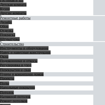
Гостиная и зал
Детская комната
Кухня
Другие комнаты
Ремонтные работы
Дизайн
Обои
Отделка
Покраска
Штукатурка
Строительство
Инструменты и оборудование
Навес и навесные конструкции
Окна
Подоконники и откосы
Регулировка и уход
Перекрытия и сваи
Планы и концепции домов
Проекты
Полы
Напольные покрытия
Потолок
Натяжной потолок
Ремонт потолков