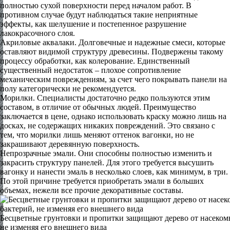
полностью сухой поверхности перед началом работ. В
противном случае будут наблюдаться такие неприятные
эффекты, как шелушение и постепенное разрушение
лакокрасочного слоя.
Акриловые аквалаки. Долговечные и надежные смеси, которые
оставляют видимой структуру древесины. Подвержены такому
процессу обработки, как колерование. Единственный
существенный недостаток – плохое сопротивление
механическим повреждениям, за счет чего покрывать панели на
полу категорически не рекомендуется.
Морилки. Специалисты достаточно редко пользуются этим
составом, в отличие от обычных людей. Преимущество
заключается в цене, однако использовать краску можно лишь на
досках, не содержащих никаких повреждений. Это связано с
тем, что морилки лишь меняют оттенок вагонки, но не
закрашивают деревянную поверхность.
Непрозрачные эмали. Они способны полностью изменить и
закрасить структуру панелей. Для этого требуется высушить
вагонку и нанести эмаль в несколько слоев, как минимум, в три.
По этой причине требуется приобретать эмали в больших
объемах, нежели все прочие декоративные составы.
Бесцветные грунтовки и пропитки защищают дерево от насекомы
не изменяя его внешнего вида