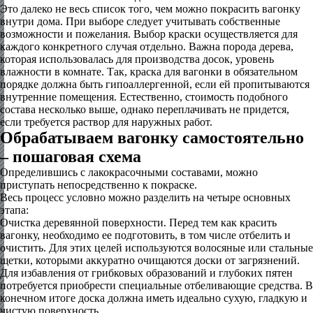
Это далеко не весь список того, чем можно покрасить вагонку
внутри дома. При выборе следует учитывать собственные
возможности и пожелания. Выбор краски осуществляется для
каждого конкретного случая отдельно. Важна порода дерева,
которая использовалась для производства досок, уровень
влажности в комнате. Так, краска для вагонки в обязательном
порядке должна быть гипоаллергенной, если ей пропитываются
внутренние помещения. Естественно, стоимость подобного
состава несколько выше, однако переплачивать не придется,
если требуется раствор для наружных работ.
Обрабатываем вагонку самостоятельно
– пошаговая схема
Определившись с лакокрасочными составами, можно
приступать непосредственно к покраске.
Весь процесс условно можно разделить на четыре основных
этапа:
Очистка деревянной поверхности. Перед тем как красить
вагонку, необходимо ее подготовить, в том числе отбелить и
очистить. Для этих целей используются волосяные или стальные
щетки, которыми аккуратно очищаются доски от загрязнений.
Для избавления от грибковых образований и глубоких пятен
потребуется приобрести специальные отбеливающие средства. В
конечном итоге доска должна иметь идеально сухую, гладкую и
чистую поверхность.