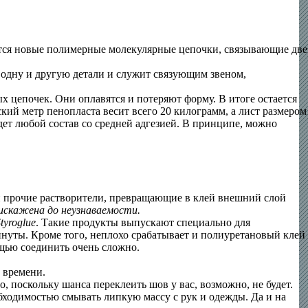
ются новые полимерные молекулярные цепочки, связывающие две
а одну и другую детали и служит связующим звеном,
х цепочек. Они оплавятся и потеряют форму. В итоге остается
кий метр пенопласта весит всего 20 килограмм, а лист размером
дет любой состав со средней адгезией. В принципе, можно
 и прочие растворители, превращающие в клей внешний слой
искажена до неузнаваемости.
tyroglue
. Такие продукты выпускают специально для
нуты. Кроме того, неплохо срабатывает и полиуретановый клей
ощью соединить очень сложно.
 времени.
, поскольку шанса переклеить шов у вас, возможно, не будет.
обходимостью смывать липкую массу с рук и одежды. Да и на