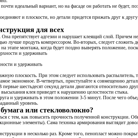
рно.
почти идеальный вариант, но на фасаде он работать не будет, 
единяют и плоскости, но детали придется прижать друг к другу
нструкция для всех
 Она препятствует адгезии и нарушает клеящий слой. Причем н
адью лучше продуть компрессором. Во-вторых, следует сложить д
а этапе монтажа, когда будет поздно выверять положение, поско
ности и удерживать
ажную плоскость. При этом следует использовать распылитель, 
 самое экономное. В-четвертых, приступайте к совмещению детал
первые шестьдесят секунд детали двигаются относительно друг 
о высыхания клея приведет к нарушению целостности стыка.
руга и удерживать в этом положении 3-5 минут. После чего объе
заданный уровень.
 бумага или стекловолокно?
раться с тем, как повысить прочность полученной конструкции
рукционные элементы). Сама техника армирования выглядит дово
.
нструкции в несколько раз. Кроме того, пенопласт можно покры