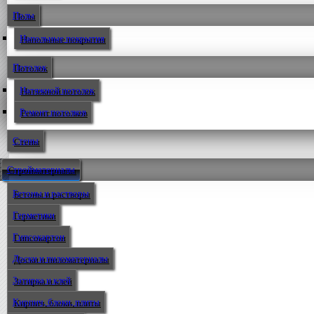
Полы
Напольные покрытия
Потолок
Натяжной потолок
Ремонт потолков
Стены
Стройматериалы
Бетоны и растворы
Герметики
Гипсокартон
Доски и пиломатериалы
Затирка и клей
Кирпич, блоки, плиты