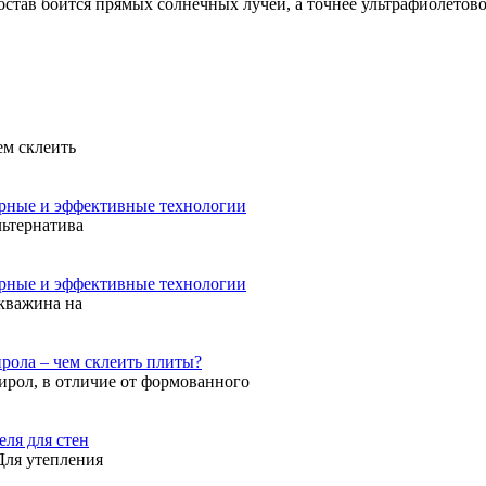
остав боится прямых солнечных лучей, а точнее ультрафиолетово
ем склеить
ярные и эффективные технологии
льтернатива
ярные и эффективные технологии
Скважина на
рола – чем склеить плиты?
ирол, в отличие от формованного
ля для стен
Для утепления