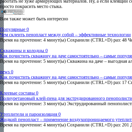
работать не хуже армирующих материалов. Ну, а если клеящий с
просто покрасить место стыка.
Вам также может быть интересно
Популярные
0
Чем склеить пенопласт между собой – эффективные технологии
Время на прочтение: 4 минут(ы) Сохранили (CTRL+D) раз: 48 Ч
Скважины и колодцы
0
Как почистить скважину на даче самостоятельно – самые попул
Время на прочтение: 5 минут(ы) Скважина на даче – выгодная а
news
0
Как почистить скважину на даче самостоятельно – самые попул
Время на прочтение: 5 минут(ы) Сохранили (CTRL+D) раз: 17 
Клеевые составы
0
Полиуретановый клей-пена для экструдированного пенополисти
Время на прочтение: 3 минут(ы) Экструдированный пенополист
Утеплители и пароизоляция
0
Жидкий пенопласт – применение воздухопроницаемого утеплите
Время на прочтение: 4 минут(ы) Сохранили (CTRL+D) раз: 201 