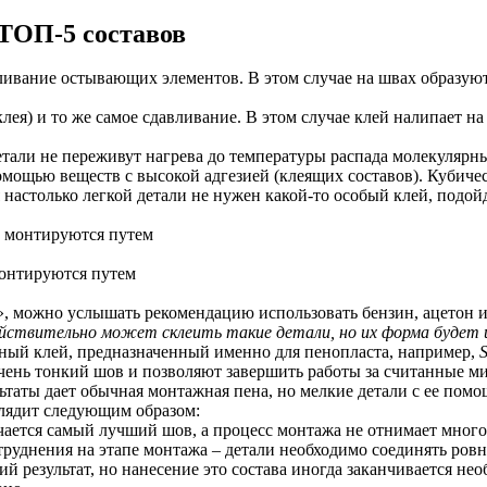
 ТОП-5 составов
вливание остывающих элементов. В этом случае на швах образу
лея) и то же самое сдавливание. В этом случае клей налипает н
тали не переживут нагрева до температуры распада молекулярны
омощью веществ с высокой адгезией (клеящих составов). Кубичес
настолько легкой детали не нужен какой-то особый клей, подой
онтируются путем
а?», можно услышать рекомендацию использовать бензин, ацетон
ействительно может склеить такие детали, но их форма будет 
ный клей, предназначенный именно для пенопласта, например,
S
чень тонкий шов и позволяют завершить работы за считанные ми
ьтаты дает обычная монтажная пена, но мелкие детали с ее пом
глядит следующим образом:
учается самый лучший шов, а процесс монтажа не отнимает много
руднения на этапе монтажа – детали необходимо соединять ровно
 результат, но нанесение это состава иногда заканчивается не