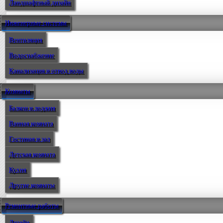
Ландшафтный дизайн
Инженерные системы
Вентиляция
Водоснабжение
Канализация и отвод воды
Комнаты
Балкон и лоджия
Ванная комната
Гостиная и зал
Детская комната
Кухня
Другие комнаты
Ремонтные работы
Дизайн