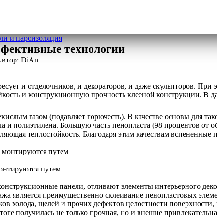
ли и пароизоляция
эффективные технологии
втор:
DiAn
ересует и отделочников, и декораторов, и даже скульпторов. 
йкость и конструкционную прочность клееной конструкции. В д
?
кислым газом (подавляет горючесть). В качестве основы для та
 и полиэтилена. Большую часть пенопласта (98 процентов от об
атляющая теплостойкость. Благодаря этим качествам вспененные
онтируются путем
онструкционные панели, отливают элементы интерьерного декора
ажа является преимущественно склеивание пенопластовых элем
ов холода, щелей и прочих дефектов целостности поверхности, 
итоге получилась не только прочная, но и внешне привлекательна