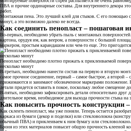
монтируемые поверхности спрей распыляется не очень равноме
ПВА и прочие ординарные составы. Для внутреннего декора это 
работ.
Монтажная пена. Это лучший клей для стыков. С его помощью со
минут, а это возможно далеко не всегда.
Как соединить пенопласт – пошаговая и
Во-первых, необходимо убрать пыль с монтажных поверхностей.
картона, орудуя им, как веером, а поверхности с большой площ
маркером, простым карандашом или чем-то еще. Это пригодится н
Пенопласт необходимо плотно прижать к приклеиваемой поверх
несколько минут
В-третьих, необходимо нанести состав на первую и вторую монт
самое прочное соединение, первый – самое быстрое, а второй –
прижимаются и занимают обозначенное маркерами положение. В 
детали придется оставить в покое, поскольку любое смещение д
В-пятых, необходимо зафиксировать детали относительно друг д
длительное время, необходимое для выхода прочности стыка на 
Как повысить прочность конструкции –
Как склеить пенопласт, мы уже поняли. Теперь остается разоб
каркаса из бумаги (декор и поделки) или стекловолокна (конст
обычный ПВА) и приклеиваем к ним бумагу или стекловолокно
Броня из этих материалов повысит общую прочность клееной ко