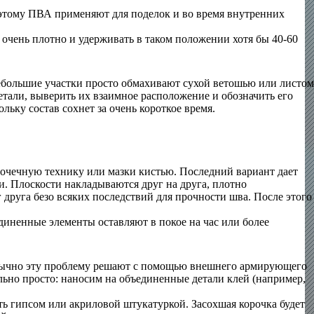
поэтому ПВА применяют для поделок и во время внутренних
 очень плотно и удерживать в таком положении хотя бы 40-60
ебольшие участки просто обмахивают сухой ветошью или листом
етали, выверить их взаимное расположение и обозначить его
льку состав сохнет за очень короткое время.
точечную технику или мазки кистью. Последний вариант дает
и. Плоскости накладываются друг на друга, плотно
друга безо всяких последствий для прочности шва. После этого
диненные элементы оставляют в покое на час или более
. Обычно эту проблему решают с помощью внешнего армирующего
льно просто: наносим на объединенные детали клей (например,
ть гипсом или акриловой штукатуркой. Засохшая корочка будет