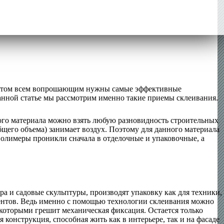
При этом всем вопрошающим нужны самые эффективные
анной статье мы рассмотрим именно такие приемы склеивания.
кого материала можно взять любую разновидность строительных
щего объема) занимает воздух. Поэтому для данного материала
 полимеры проникли сначала в отделочные и упаковочные, а
 и садовые скульптуры, производят упаковку как для техники,
ентов. Ведь именно с помощью технологии склеивания можно
которыми грешит механическая фиксация. Остается только
я конструкция, способная жить как в интерьере, так и на фасаде