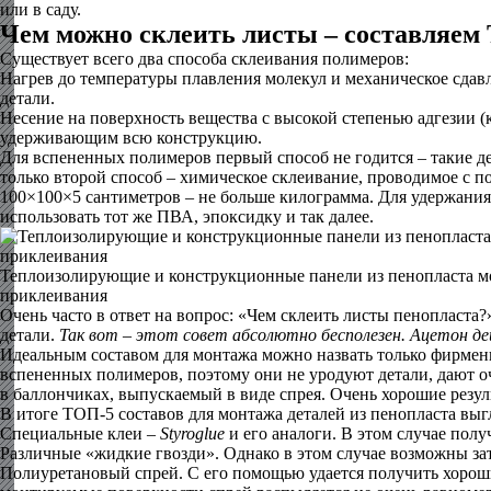
или в саду.
Чем можно склеить листы – составляем
Существует всего два способа склеивания полимеров:
Нагрев до температуры плавления молекул и механическое сда
детали.
Несение на поверхность вещества с высокой степенью адгезии (к
удерживающим всю конструкцию.
Для вспененных полимеров первый способ не годится – такие де
только второй способ – химическое склеивание, проводимое с п
100×100×5 сантиметров – не больше килограмма. Для удержания 
использовать тот же ПВА, эпоксидку и так далее.
Теплоизолирующие и конструкционные панели из пенопласта м
приклеивания
Очень часто в ответ на вопрос: «Чем склеить листы пенопласт
детали.
Так вот – этот совет абсолютно бесполезен. Ацетон д
Идеальным составом для монтажа можно назвать только фирмен
вспененных полимеров, поэтому они не уродуют детали, дают о
в баллончиках, выпускаемый в виде спрея. Очень хорошие резул
В итоге ТОП-5 составов для монтажа деталей из пенопласта вы
Специальные клеи –
Styroglue
и его аналоги. В этом случае пол
Различные «жидкие гвозди». Однако в этом случае возможны зат
Полиуретановый спрей. С его помощью удается получить хороший