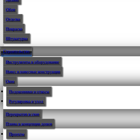
Обои
Отделка
Покраска
Штукатурка
Строительство
Инструменты и оборудование
Навес и навесные конструкции
Окна
Подоконники и откосы
Регулировка и уход
Перекрытия и сваи
Планы и концепции домов
Проекты