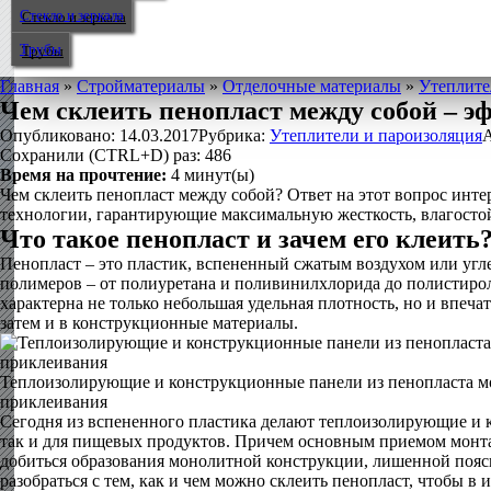
Стекло и зеркала
Трубы
Главная
»
Стройматериалы
»
Отделочные материалы
»
Утеплите
Чем склеить пенопласт между собой – 
Опубликовано:
14.03.2017
Рубрика:
Утеплители и пароизоляция
А
Сохранили (CTRL+D) раз:
486
Время на прочтение:
4
минут(ы)
Чем склеить пенопласт между собой? Ответ на этот вопрос инт
технологии, гарантирующие максимальную жесткость, влагосто
Что такое пенопласт и зачем его клеить
Пенопласт – это пластик, вспененный сжатым воздухом или угле
полимеров – от полиуретана и поливинилхлорида до полистирола
характерна не только небольшая удельная плотность, но и впеч
затем и в конструкционные материалы.
Теплоизолирующие и конструкционные панели из пенопласта м
приклеивания
Сегодня из вспененного пластика делают теплоизолирующие и к
так и для пищевых продуктов. Причем основным приемом монт
добиться образования монолитной конструкции, лишенной пояск
разобраться с тем, как и чем можно склеить пенопласт, чтобы в 