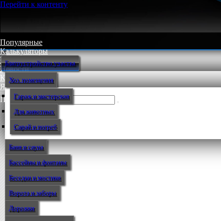
Перейти к контенту
Популярные
Калькуляторы
Мастер-классы
Благоустройство участка
Новости
Контакт
Хоз. помещения
Языки
Гараж и мастерская
Поиск:
Для животных
Сарай и погреб
Баня и сауна
Бассейны и фонтаны
Беседки и мостики
Ворота и заборы
Дорожки