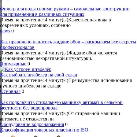
Фильтр для воды своими руками – самодельные конструкции
для применения в различных ситуациях
Время на прочтение: 4 минут(ы)Качественная вода в
современных условиях, особенно
news
0
Как правильно наносить жидкие обои – раскрываем все секреты
профессионалов
Время на прочтение: 4 минут(ы)Жидкие обои являются
разновидностью декоративной штукатурки.
Популярные
0
Как выбрать штабелер на свой склад
Время на прочтение: 4 минут(ы)Преимущества использования
ручного штабелера на складе
Основная
0
Как подключить стиральную машинку-автомат в сельской
местности без водопровода
Время на прочтение: 4 минут(ы)От стиральной машинки-
автомата не откажется ни
Оборудование водоснабжения
0
Классификация токарных пластин по ISO