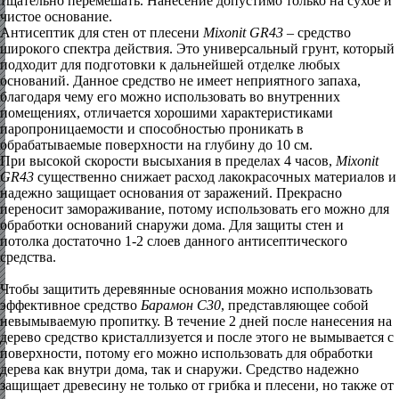
тщательно перемешать. Нанесение допустимо только на сухое и
чистое основание.
Антисептик для стен от плесени
Mixonit GR43
– средство
широкого спектра действия. Это универсальный грунт, который
подходит для подготовки к дальнейшей отделке любых
оснований. Данное средство не имеет неприятного запаха,
благодаря чему его можно использовать во внутренних
помещениях, отличается хорошими характеристиками
паропроницаемости и способностью проникать в
обрабатываемые поверхности на глубину до 10 см.
При высокой скорости высыхания в пределах 4 часов,
Mixonit
GR43
существенно снижает расход лакокрасочных материалов и
надежно защищает основания от заражений. Прекрасно
переносит замораживание, потому использовать его можно для
обработки оснований снаружи дома. Для защиты стен и
потолка достаточно 1-2 слоев данного антисептического
средства.
Чтобы защитить деревянные основания можно использовать
эффективное средство
Барамон С30
, представляющее собой
невымываемую пропитку. В течение 2 дней после нанесения на
дерево средство кристаллизуется и после этого не вымывается с
поверхности, потому его можно использовать для обработки
дерева как внутри дома, так и снаружи. Средство надежно
защищает древесину не только от грибка и плесени, но также от