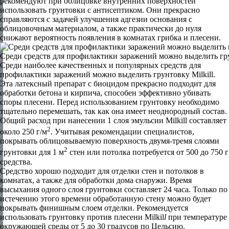
рекомендуют при облицовке внутренних поверхностей
использовать грунтовки с антисептиком. Они прекрасно
справляются с задачей улучшения адгезии основания с
облицовочным материалом, а также практически до нуля
снижают вероятность появления в комнатах грибка и плесени.
Среди средств для профилактики заражений можно выделить гру
Среди наиболее качественных и популярных средств для
профилактики заражений можно выделить грунтовку Milkill.
Эта латексный препарат с биоцидом прекрасно подходит для
обработки бетона и кирпича, способен эффективно убивать
споры плесени. Перед использованием грунтовку необходимо
тщательно перемешать, так как она имеет неоднородный состав.
Общий расход при нанесении 1 слоя эмульсии Milkill составляет
2
около 250 г/м
. Учитывая рекомендации специалистов,
покрывать облицовываемую поверхность двумя-тремя слоями
2
грунтовки для 1 м
стен или потолка потребуется от 500 до 750 г
средства.
Средство хорошо подходит для отделки стен и потолков в
комнатах, а также для обработки дома снаружи. Время
высыхания одного слоя грунтовки составляет 24 часа. Только по
истечению этого времени обработанную стену можно будет
покрывать финишным слоем отделки. Рекомендуется
использовать грунтовку против плесени Milkil
l
при температуре
окружающей среды от 5 до 30 градусов по Цельсию.