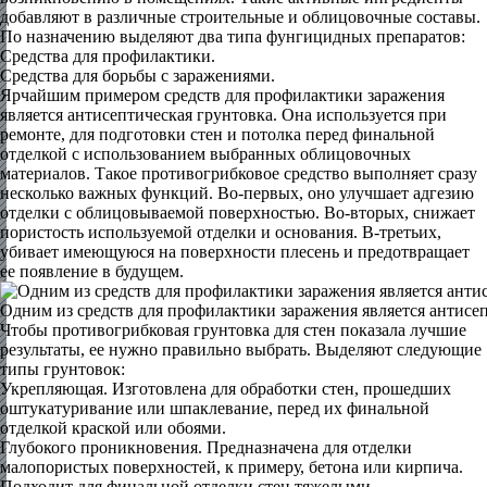
добавляют в различные строительные и облицовочные составы.
По назначению выделяют два типа фунгицидных препаратов:
Средства для профилактики.
Средства для борьбы с заражениями.
Ярчайшим примером средств для профилактики заражения
является антисептическая грунтовка. Она используется при
ремонте, для подготовки стен и потолка перед финальной
отделкой с использованием выбранных облицовочных
материалов. Такое противогрибковое средство выполняет сразу
несколько важных функций. Во-первых, оно улучшает адгезию
отделки с облицовываемой поверхностью. Во-вторых, снижает
пористость используемой отделки и основания. В-третьих,
убивает имеющуюся на поверхности плесень и предотвращает
ее появление в будущем.
Одним из средств для профилактики заражения является антисе
Чтобы противогрибковая грунтовка для стен показала лучшие
результаты, ее нужно правильно выбрать. Выделяют следующие
типы грунтовок:
Укрепляющая. Изготовлена для обработки стен, прошедших
оштукатуривание или шпаклевание, перед их финальной
отделкой краской или обоями.
Глубокого проникновения. Предназначена для отделки
малопористых поверхностей, к примеру, бетона или кирпича.
Подходит для финальной отделки стен тяжелыми