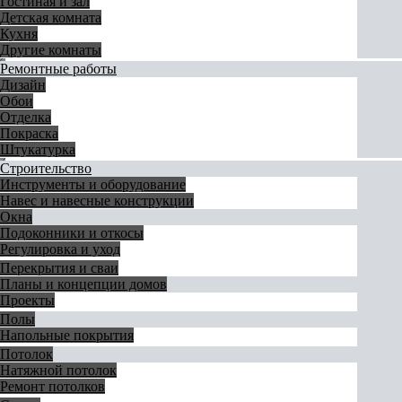
Гостиная и зал
Детская комната
Кухня
Другие комнаты
Ремонтные работы
Дизайн
Обои
Отделка
Покраска
Штукатурка
Строительство
Инструменты и оборудование
Навес и навесные конструкции
Окна
Подоконники и откосы
Регулировка и уход
Перекрытия и сваи
Планы и концепции домов
Проекты
Полы
Напольные покрытия
Потолок
Натяжной потолок
Ремонт потолков