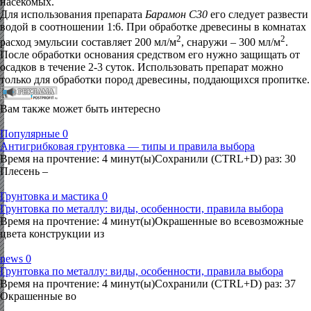
насекомых.
Для использования препарата
Барамон С30
его следует развести
водой в соотношении 1:6. При обработке древесины в комнатах
2
2
расход эмульсии составляет 200 мл/м
, снаружи – 300 мл/м
.
После обработки основания средством его нужно защищать от
осадков в течение 2-3 суток. Использовать препарат можно
только для обработки пород древесины, поддающихся пропитке.
Вам также может быть интересно
Популярные
0
Антигрибковая грунтовка — типы и правила выбора
Время на прочтение: 4 минут(ы)Сохранили (CTRL+D) раз: 30
Плесень –
Грунтовка и мастика
0
Грунтовка по металлу: виды, особенности, правила выбора
Время на прочтение: 4 минут(ы)Окрашенные во всевозможные
цвета конструкции из
news
0
Грунтовка по металлу: виды, особенности, правила выбора
Время на прочтение: 4 минут(ы)Сохранили (CTRL+D) раз: 37
Окрашенные во