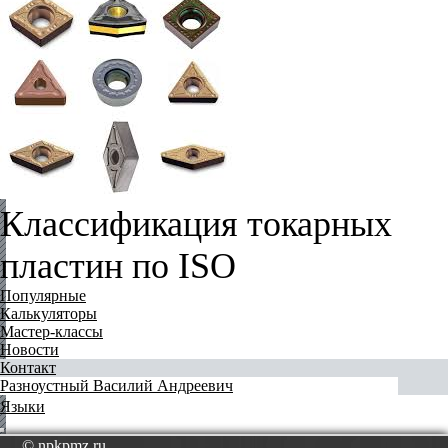
Классификация токарных
пластин по ISO
Популярные
Калькуляторы
Мастер-классы
Новости
Контакт
Разноустный Василий Андреевич
Языки
© npkpmz.ru