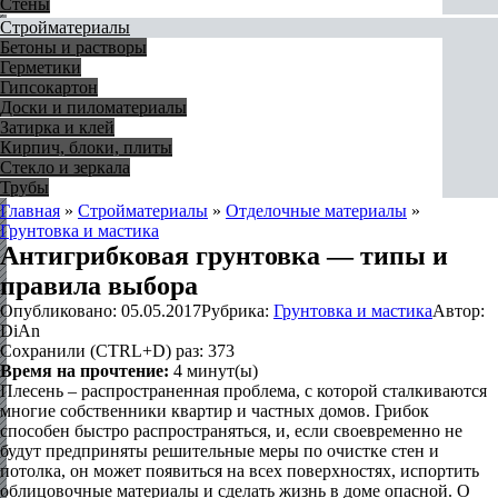
Стены
Стройматериалы
Бетоны и растворы
Герметики
Гипсокартон
Доски и пиломатериалы
Затирка и клей
Кирпич, блоки, плиты
Стекло и зеркала
Трубы
Главная
»
Стройматериалы
»
Отделочные материалы
»
Грунтовка и мастика
Антигрибковая грунтовка — типы и
правила выбора
Опубликовано:
05.05.2017
Рубрика:
Грунтовка и мастика
Автор:
DiAn
Сохранили (CTRL+D) раз:
373
Время на прочтение:
4
минут(ы)
Плесень – распространенная проблема, с которой сталкиваются
многие собственники квартир и частных домов. Грибок
способен быстро распространяться, и, если своевременно не
будут предприняты решительные меры по очистке стен и
потолка, он может появиться на всех поверхностях, испортить
облицовочные материалы и сделать жизнь в доме опасной. О