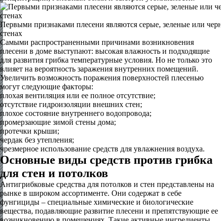
Первыми признаками плесени являются серые, зеленые или черн
стенах
Самыми распространенными причинами возникновения
плесени в доме выступают: высокая влажность и подходящие
для развития грибка температурные условия. Но не только это
влияет на вероятность заражения внутренних помещений.
Увеличить возможность поражения поверхностей плесенью
могут следующие факторы:
плохая вентиляция или ее полное отсутствие;
отсутствие гидроизоляции внешних стен;
плохое состояние внутреннего водопровода;
промерзающие зимой стены дома;
протечки крыши;
чердак без утепления;
чрезмерное использование средств для увлажнения воздуха.
Основные виды средств против грибка
для стен и потолков
Антигрибковые средства для потолков и стен представлены на
рынке в широком ассортименте. Они содержат в себе
фунгициды – специальные химические и биологические
вещества, подавляющие развитие плесени и препятствующие ее
возникновению в помещениях. Такие активные ингредиенты