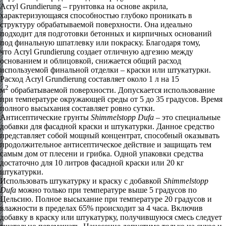
Acryl Grundierung – грунтовка на основе акрила,
характеризующаяся способностью глубоко проникать в
структуру обрабатываемой поверхности. Она идеально
подходит для подготовки бетонных и кирпичных оснований
под финальную шпатлевку или покраску. Благодаря тому,
что Acryl Grundierung создает отличную адгезию между
основанием и облицовкой, снижается общий расход
используемой финальной отделки – краски или штукатурки.
Расход Acryl Grundierung составляет около 1 л на 15
2
м
обрабатываемой поверхности. Допускается использование
при температуре окружающей среды от 5 до 35 градусов. Время
полного высыхания составляет ровно сутки.
Антисептические грунты
Shimmelstopp Dufa
– это специальные
добавки для фасадной краски и штукатурки. Данное средство
представляет собой мощный концентрат, способный оказывать
продолжительное антисептическое действие и защищать тем
самым дом от плесени и грибка. Одной упаковки средства
достаточно для 10 литров фасадной краски или 20 кг
штукатурки.
Использовать штукатурку и краску с добавкой
Shimmelstopp
Dufa
можно только при температуре выше 5 градусов по
Цельсию. Полное высыхание при температуре 20 градусов и
влажности в пределах 65% происходит за 4 часа. Включив
добавку в краску или штукатурку, получившуюся смесь следует