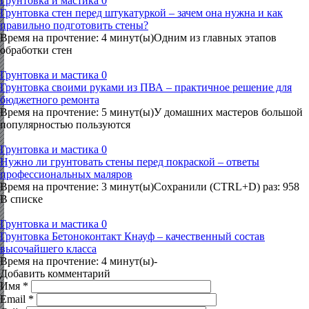
Грунтовка и мастика
0
Грунтовка стен перед штукатуркой – зачем она нужна и как
правильно подготовить стены?
Время на прочтение: 4 минут(ы)Одним из главных этапов
обработки стен
Грунтовка и мастика
0
Грунтовка своими руками из ПВА – практичное решение для
бюджетного ремонта
Время на прочтение: 5 минут(ы)У домашних мастеров большой
популярностью пользуются
Грунтовка и мастика
0
Нужно ли грунтовать стены перед покраской – ответы
профессиональных маляров
Время на прочтение: 3 минут(ы)Сохранили (CTRL+D) раз: 958
В списке
Грунтовка и мастика
0
Грунтовка Бетоноконтакт Кнауф – качественный состав
высочайшего класса
Время на прочтение: 4 минут(ы)-
Добавить комментарий
Имя
*
Email
*