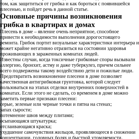
том, как защититься от грибка и как бороться с появившейся
плесенью, и пойдет речь в данной статье.
Основные причины возникновения
грибка в квартирах и домах
Плесень в доме – явление очень неприятное, способное
привести к необходимости выполнения дорогостоящего
ремонта. Грибок портит визуальные характеристики интерьера и
может крайне негативно отразиться на состоянии здоровья
проживающих в зараженных комнатах людей.
Известны случаи, когда токсичные грибковые споры вызывали
аллергию, бронхит, астму и даже туберкулез, причем сильнее
всего подвержены такому воздействию дети и пожилые люди.
Предотвратить возникновение плесени в доме позволяет
качественная антигрибковая грунтовка, которой следует
пользоваться на этапах отделки внутренних поверхностей в
комнатах. Если этого не сделать, со временем в доме можно
заметить первые признаки плесени:
серые, зеленые или черные точки и пятна на стенах;
запах сырости;
потемнение швов между плитами;
осыпающаяся штукатурка;
отслаивающаяся краска;
ухудшение самочувствия жильцов, проявляющееся в снижении
концентрации, головных болях и быстрой утомляемости.