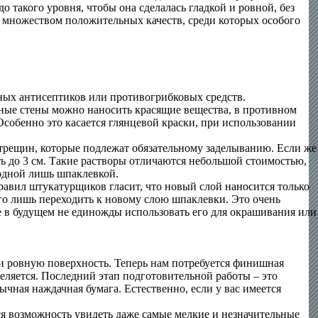
 такого уровня, чтобы она сделалась гладкой и ровной, без
 множеством положительных качеств, среди которых особого
ных антисептиков или противогрибковых средств.
нные стены можно наносить красящие вещества, в противном
Особенно это касается глянцевой краски, при использовании
 трещин, которые подлежат обязательному заделыванию. Если же
ь до 3 см. Такие растворы отличаются небольшой стоимостью,
одной лишь шпаклевкой.
правил штукатурщиков гласит, что новый слой наносится только
го лишь переходить к новому слою шпаклевки. Это очень
е в будущем не единожды использовать его для окрашивания или
ю и ровную поверхность. Теперь нам потребуется финишная
еляется. Последний этап подготовительной работы – это
чная наждачная бумага. Естественно, если у вас имеется
я возможность увидеть даже самые мелкие и незначительные