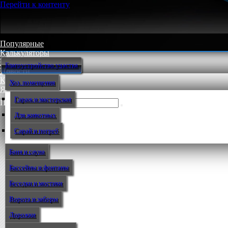
Перейти к контенту
Популярные
Калькуляторы
Мастер-классы
Благоустройство участка
Новости
Контакт
Хоз. помещения
Языки
Гараж и мастерская
Поиск:
Для животных
Сарай и погреб
Баня и сауна
Бассейны и фонтаны
Беседки и мостики
Ворота и заборы
Дорожки