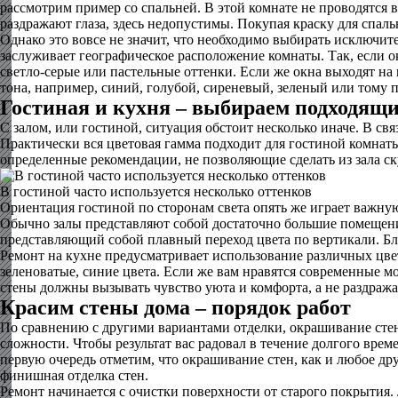
рассмотрим пример со спальней. В этой комнате не проводятся 
раздражают глаза, здесь недопустимы. Покупая краску для спал
Однако это вовсе не значит, что необходимо выбирать исключит
заслуживает географическое расположение комнаты. Так, если ок
светло-серые или пастельные оттенки. Если же окна выходят на
тона, например, синий, голубой, сиреневый, зеленый или тому 
Гостиная и кухня – выбираем подходящи
С залом, или гостиной, ситуация обстоит несколько иначе. В св
Практически вся цветовая гамма подходит для гостиной комнаты 
определенные рекомендации, не позволяющие сделать из зала с
В гостиной часто используется несколько оттенков
Ориентация гостиной по сторонам света опять же играет важную 
Обычно залы представляют собой достаточно большие помещения
представляющий собой плавный переход цвета по вертикали. Бли
Ремонт на кухне предусматривает использование различных цве
зеленоватые, синие цвета. Если же вам нравятся современные м
стены должны вызывать чувство уюта и комфорта, а не раздражат
Красим стены дома – порядок работ
По сравнению с другими вариантами отделки, окрашивание стен
сложности. Чтобы результат вас радовал в течение долгого врем
первую очередь отметим, что окрашивание стен, как и любое дру
финишная отделка стен.
Ремонт начинается с очистки поверхности от старого покрытия. Л