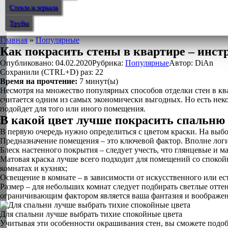
Стекло и зеркала
Трубы
Главная
»
Популярные
Как покрасить стены в квартире – инст
Опубликовано:
04.02.2020
Рубрика:
Популярные
Автор:
DiAn
Сохранили (CTRL+D) раз:
22
Время на прочтение:
7
минут(ы)
Несмотря на множество популярных способов отделки стен в кв
считается одним из самых экономически выгодных. Но есть неко
подойдет для того или иного помещения.
В какой цвет лучше покрасить спальню
В первую очередь нужно определиться с цветом краски. На выбо
Предназначение помещения – это ключевой фактор. Вполне логич
Блеск настенного покрытия – следует учесть, что глянцевые и м
Матовая краска лучше всего подходит для помещений со спокойн
комнатах и кухнях;
Освещение в комнате – в зависимости от искусственного или ес
Размер – для небольших комнат следует подбирать светлые отт
ограничивающим фактором является ваша фантазия и воображен
Для спальни лучше выбрать тихие спокойные цвета
Учитывая эти особенности окрашивания стен, вы сможете подобр