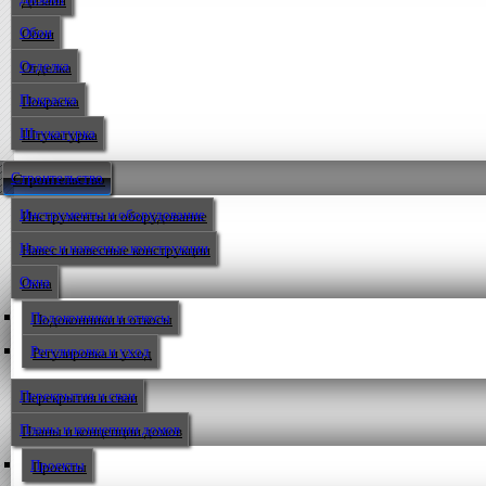
Обои
Отделка
Покраска
Штукатурка
Строительство
Инструменты и оборудование
Навес и навесные конструкции
Окна
Подоконники и откосы
Регулировка и уход
Перекрытия и сваи
Планы и концепции домов
Проекты