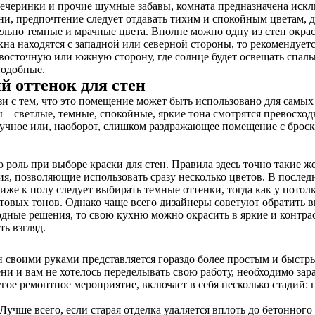
вечеринки и прочие шумные забавы, комната предназначена искл
ьни, предпочтение следует отдавать тихим и спокойным цветам,
ельно темные и мрачные цвета. Вполне можно одну из стен окра
на находятся с западной или северной стороны, то рекомендуетс
 восточную или южную сторону, где солнце будет освещать спал
подобные.
й оттенок для стен
язи с тем, что это помещение может быть использовано для самых
– светлые, темные, спокойные, яркие тона смотрятся превосходн
кучное или, наоборот, слишком раздражающее помещение с брос
роль при выборе краски для стен. Правила здесь точно такие же,
, позволяющие использовать сразу несколько цветов. В послед
же к полу следует выбирать темные оттенки, тогда как у потол
товых тонов. Однако чаще всего дизайнеры советуют обратить в
одные решения, то свою кухню можно окрасить в яркие и контрас
ь взгляд.
 своими руками представляется гораздо более простым и быстры
ени и вам не хотелось переделывать свою работу, необходимо за
гое ремонтное мероприятие, включает в себя несколько стадий: 
учше всего, если старая отделка удаляется вплоть до бетонного 