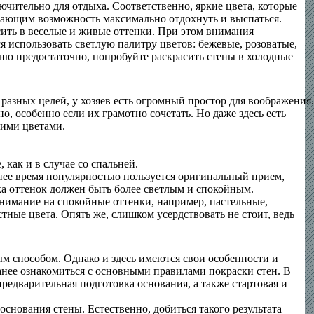
ючительно для отдыха. Соответственно, яркие цвета, которые
 дающим возможность максимально отдохнуть и выспаться.
сить в веселые и живые оттенки. При этом внимания
я использовать светлую палитру цветов: бежевые, розоватые,
ьню предостаточно, попробуйте раскрасить стены в холодные
 разных целей, у хозяев есть огромный простор для воображения.
о, особенно если их грамотно сочетать. Но даже здесь есть
кими цветами.
 как и в случае со спальней.
нее время популярностью пользуется оригинальный прием,
ка оттенок должен быть более светлым и спокойным.
нимание на спокойные оттенки, например, пастельные,
тные цвета. Опять же, слишком усердствовать не стоит, ведь
м способом. Однако и здесь имеются свои особенности и
ранее ознакомиться с основными правилами покраски стен. В
предварительная подготовка основания, а также стартовая и
основания стены. Естественно, добиться такого результата