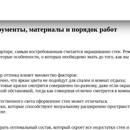
рументы, материалы и порядок работ
артире, самым востребованным считается окрашивание стен. Рем
торые особенности, о которых необходимо знать до того, как вы
р оттенка влияет множество факторов:
но, что яркие цвета не подойдут для спален и комнат отдыха;
атовые краски смотрятся совершенно по-разному, даже если окра
ой обстановкой, тогда как глянцевая отлично смотрится в комн
тественного света оформление стен может отличаться.
енки, которые способствуют визуальному расширению пространст
ие.
ать оптимальный состав, который скроет все недостатки стен и