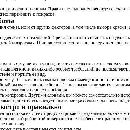
ажным и ответственным. Правильно выполненная отделка оказыв
жно переходить к покраске.
боты
ания стены, но и от других факторов, в том числе выбора краски
ит для жилых помещений. Среди достоинств отметить следует в
детей и взрослых. При нанесении состава на поверхность она не
.
ванных, туалетах, кухнях, то есть помещениях с высоким уровн
да как для кисти каких-либо особых требований не предъявляют
тене и портить ее вид.
рые могут быть использованы в любом помещении по причине сво
бный вызвать головные боли. Так как эмаль отличается высоким
ь на тканевой основе из нейлона.
ь колеровки. Другими словами, вы можете самостоятельно испол
иями, при этом его следует тщательно размешать, для чего потр
быстро и правильно
ения состава на стену предусматривает следующие основные мо
специальной ребристой поверхности. Это обеспечит равномерное
ене или полу.
еремещаясь к остальным стенам комнаты.