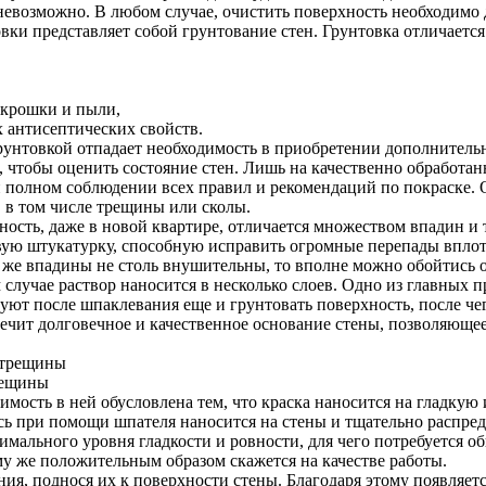
невозможно. В любом случае, очистить поверхность необходимо до
и представляет собой грунтование стен. Грунтовка отличается
й крошки и пыли,
 антисептических свойств.
грунтовкой отпадает необходимость в приобретении дополнитель
, чтобы оценить состояние стен. Лишь на качественно обработа
и полном соблюдении всех правил и рекомендаций по покраске. 
 в том числе трещины или сколы.
ность, даже в новой квартире, отличается множеством впадин и
овую штукатурку, способную исправить огромные перепады вплот
 же впадины не столь внушительны, то вполне можно обойтись 
 случае раствор наносится в несколько слоев. Одно из главных 
ют после шпаклевания еще и грунтовать поверхность, после че
печит долговечное и качественное основание стены, позволяюще
рещины
имость в ней обусловлена тем, что краска наносится на гладку
сь при помощи шпателя наносится на стены и тщательно распред
ального уровня гладкости и ровности, для чего потребуется обы
му же положительным образом скажется на качестве работы.
, поднося их к поверхности стены. Благодаря этому появляетс