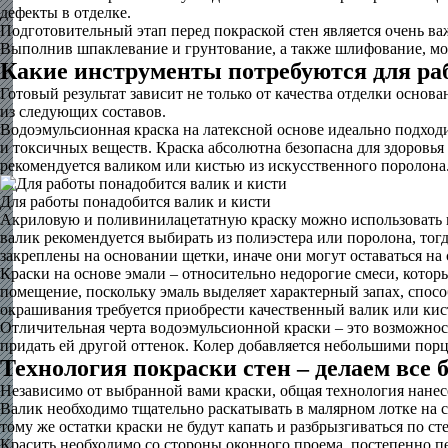
дефекты в отделке.
Подготовительный этап перед покраской стен является очень в
Выполнив шпаклевание и грунтование, а также шлифование, мо
Какие инструменты потребуются для ра
Готовый результат зависит не только от качества отделки основ
из следующих составов.
Водоэмульсионная краска на латексной основе идеально подход
и токсичных веществ. Краска абсолютна безопасна для здоровья 
рекомендуется валиком или кистью из искусственного поролона
Для работы понадобится валик и кисти
Акриловую и поливинилацетатную краску можно использовать в 
валик рекомендуется выбирать из полиэстера или поролона, тог
закреплены на основании щетки, иначе они могут оставаться на с
Краски на основе эмали – относительно недорогие смеси, кото
помещение, поскольку эмаль выделяет характерный запах, спосо
окрашивания требуется приобрести качественный валик или кист
Отличительная черта водоэмульсионной краски – это возможност
придать ей другой оттенок. Колер добавляется небольшими порц
Технология покраски стен – делаем все 
Независимо от выбранной вами краски, общая технология нанес
Валик необходимо тщательно раскатывать в малярном лотке на 
тому же остатки краски не будут капать и разбрызгиваться по ст
Красить необходимо со стороны оконного проема, постепенно п