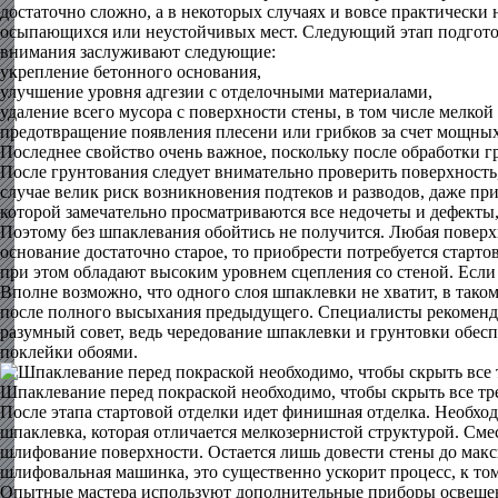
достаточно сложно, а в некоторых случаях и вовсе практически 
осыпающихся или неустойчивых мест. Следующий этап подготовк
внимания заслуживают следующие:
укрепление бетонного основания,
улучшение уровня адгезии с отделочными материалами,
удаление всего мусора с поверхности стены, в том числе мелко
предотвращение появления плесени или грибков за счет мощных
Последнее свойство очень важное, поскольку после обработки 
После грунтования следует внимательно проверить поверхность
случае велик риск возникновения подтеков и разводов, даже пр
которой замечательно просматриваются все недочеты и дефекты,
Поэтому без шпаклевания обойтись не получится. Любая поверх
основание достаточно старое, то приобрести потребуется старт
при этом обладают высоким уровнем сцепления со стеной. Если
Вполне возможно, что одного слоя шпаклевки не хватит, в таком
после полного высыхания предыдущего. Специалисты рекоменду
разумный совет, ведь чередование шпаклевки и грунтовки обес
поклейки обоями.
Шпаклевание перед покраской необходимо, чтобы скрыть все т
После этапа стартовой отделки идет финишная отделка. Необход
шпаклевка, которая отличается мелкозернистой структурой. Сме
шлифование поверхности. Остается лишь довести стены до максим
шлифовальная машинка, это существенно ускорит процесс, к то
Опытные мастера используют дополнительные приборы освещения