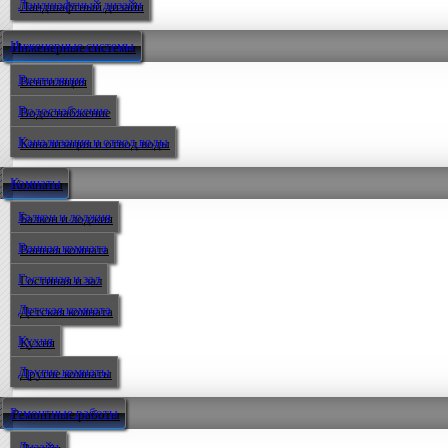
Ландшафтный дизайн
Инженерные системы
Вентиляция
Водоснабжение
Канализация и отвод воды
Комнаты
Балкон и лоджия
Ванная комната
Гостиная и зал
Детская комната
Кухня
Другие комнаты
Ремонтные работы
Дизайн