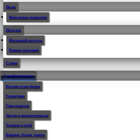
Полы
Напольные покрытия
Потолок
Натяжной потолок
Ремонт потолков
Стены
Стройматериалы
Бетоны и растворы
Герметики
Гипсокартон
Доски и пиломатериалы
Затирка и клей
Кирпич, блоки, плиты