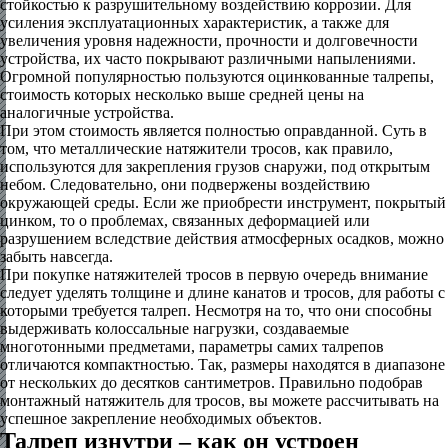
стойкостью к разрушительному воздействию коррозии. Для
усиления эксплуатационных характеристик, а также для
увеличения уровня надежности, прочности и долговечности
устройства, их часто покрывают различными напылениями.
Огромной популярностью пользуются оцинкованные талрепы,
стоимость которых несколько выше средней цены на
аналогичные устройства.
При этом стоимость является полностью оправданной. Суть в
том, что металлические натяжители тросов, как правило,
используются для закрепления грузов снаружи, под открытым
небом. Следовательно, они подвержены воздействию
окружающей среды. Если же приобрести инструмент, покрытый
цинком, то о проблемах, связанных деформацией или
разрушением вследствие действия атмосферных осадков, можно
забыть навсегда.
При покупке натяжителей тросов в первую очередь внимание
следует уделять толщине и длине канатов и тросов, для работы с
которыми требуется талреп. Несмотря на то, что они способны
выдерживать колоссальные нагрузки, создаваемые
многотонными предметами, параметры самих талрепов
отличаются компактностью. Так, размеры находятся в диапазоне
от нескольких до десятков сантиметров. Правильно подобрав
монтажный натяжитель для тросов, вы можете рассчитывать на
успешное закрепление необходимых объектов.
Талреп изнутри – как он устроен