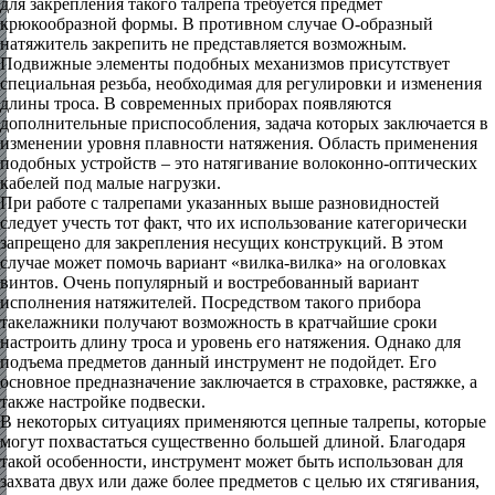
для закрепления такого талрепа требуется предмет
крюкообразной формы. В противном случае О-образный
натяжитель закрепить не представляется возможным.
Подвижные элементы подобных механизмов присутствует
специальная резьба, необходимая для регулировки и изменения
длины троса. В современных приборах появляются
дополнительные приспособления, задача которых заключается в
изменении уровня плавности натяжения. Область применения
подобных устройств – это натягивание волоконно-оптических
кабелей под малые нагрузки.
При работе с талрепами указанных выше разновидностей
следует учесть тот факт, что их использование категорически
запрещено для закрепления несущих конструкций. В этом
случае может помочь вариант «вилка-вилка» на оголовках
винтов. Очень популярный и востребованный вариант
исполнения натяжителей. Посредством такого прибора
такелажники получают возможность в кратчайшие сроки
настроить длину троса и уровень его натяжения. Однако для
подъема предметов данный инструмент не подойдет. Его
основное предназначение заключается в страховке, растяжке, а
также настройке подвески.
В некоторых ситуациях применяются цепные талрепы, которые
могут похвастаться существенно большей длиной. Благодаря
такой особенности, инструмент может быть использован для
захвата двух или даже более предметов с целью их стягивания,