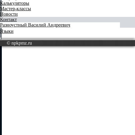
Калькуляторы
Мастер-классы
Новости
Контакт
Разноустный Василий Андреевич
Языки
© npkpmz.ru