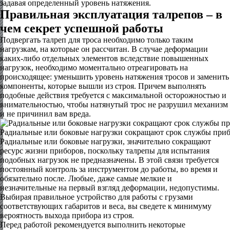
задавая определенный уровень натяжения.
Правильная эксплуатация талрепов – в
чем секрет успешной работы
Подвергать талреп для троса необходимо только таким
нагрузкам, на которые он рассчитан. В случае деформации
каких-либо отдельных элементов вследствие повышенных
нагрузок, необходимо моментально отреагировать на
происходящее: уменьшить уровень натяжения тросов и заменить
компоненты, которые вышли из строя. Причем выполнять
подобные действия требуется с максимальной осторожностью и
внимательностью, чтобы натянутый трос не разрушил механизм
и не причинил вам вреда.
Радиальные или боковые нагрузки сокращают срок службы при
Радиальные или боковые нагрузки, значительно сокращают
ресурс жизни приборов, поскольку талрепы для испытания
подобных нагрузок не предназначены. В этой связи требуется
постоянный контроль за инструментом до работы, во время и
обязательно после. Любые, даже самые мелкие и
незначительные на первый взгляд деформации, недопустимы.
Выбирая правильное устройство для работы с грузами
соответствующих габаритов и веса, вы сведете к минимуму
вероятность выхода прибора из строя.
Перед работой рекомендуется выполнить некоторые