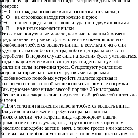
модели. Выделяют несколько видов устройств для крепления
товаров:
О+О – на каждом оголовке винта располагаются кольца
С+О – на оголовках находится кольцо и крюк
С+С – талреп представлен в конфигурации с двумя крюками
В+В — на винтах находятся вилки
Это самые популярные модели, которые на данный момент
представлены на рынке. Для усиления натяжения или его
ослабления требуется вращать винты, в результате чего они
будут двигаться либо от центра, либо к центральной части
устройства. В первом случае сила натяжения будет уменьшаться,
тогда как движение винтов к центру свидетельствует об
усилении силы натяжения троса. Существуют усиленные
модели, которые называются грузовыми талрепами.
Особенностью подобных устройств является крепкая и
долговечна сталь, способная переносить огромные нагрузки.
Так, грузовые механизмы массой порядка 25 килограмм
обеспечивают закрепление предметов с общей массой вплоть до
90 тонн.
Для усиления натяжения требуется вращать винты
Также отметим, что талрепы вида «крюк-крюк» нашли
применение в тех случаях, когда груз крепится к прочным
изделиям наподобие антенн, мачт, а также тросов или канатов.
Если же вы приобрели устройство с типов «кольцо-кольцо», то