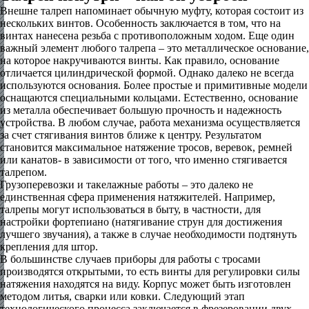
Внешне талреп напоминает обычную муфту, которая состоит из
нескольких винтов. Особенность заключается в том, что на
винтах нанесена резьба с противоположным ходом. Еще один
важный элемент любого талрепа – это металлическое основание,
на которое накручиваются винты. Как правило, основание
отличается цилиндрической формой. Однако далеко не всегда
используются основания. Более простые и примитивные модели
оснащаются специальными кольцами. Естественно, основание
из металла обеспечивает большую прочность и надежность
устройства. В любом случае, работа механизма осуществляется
за счет стягивания винтов ближе к центру. Результатом
становится максимальное натяжение тросов, веревок, ремней
или канатов- в зависимости от того, что именно стягивается
талрепом.
Грузоперевозки и такелажные работы – это далеко не
единственная сфера применения натяжителей. Например,
талрепы могут использоваться в быту, в частности, для
настройки фортепиано (натягивание струн для достижения
лучшего звучания), а также в случае необходимости подтянуть
крепления для штор.
В большинстве случаев приборы для работы с тросами
производятся открытыми, то есть винты для регулировки силы
натяжения находятся на виду. Корпус может быть изготовлен
методом литья, сварки или ковки. Следующий этап
технологического процесса заключается в фрезеровании двух