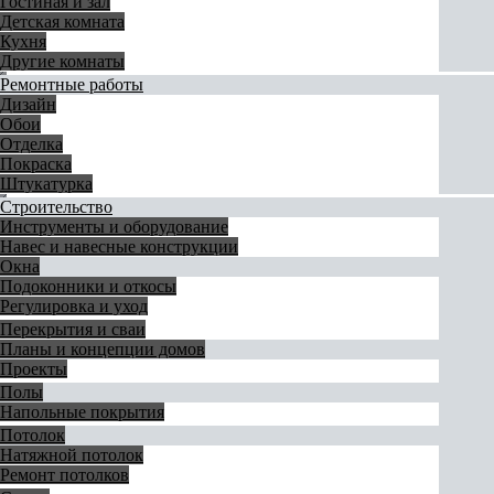
Гостиная и зал
Детская комната
Кухня
Другие комнаты
Ремонтные работы
Дизайн
Обои
Отделка
Покраска
Штукатурка
Строительство
Инструменты и оборудование
Навес и навесные конструкции
Окна
Подоконники и откосы
Регулировка и уход
Перекрытия и сваи
Планы и концепции домов
Проекты
Полы
Напольные покрытия
Потолок
Натяжной потолок
Ремонт потолков