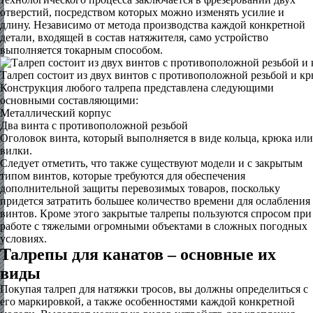
отверстий, посредством которых можно изменять усилие и
длину. Независимо от метода производства каждой конкретной
детали, входящей в состав натяжителя, само устройство
выполняется токарным способом.
Талреп состоит из двух винтов с противоположной резьбой и к
Конструкция любого талрепа представлена следующими
основными составляющими:
Металлический корпус
Два винта с противоположной резьбой
Оголовок винта, который выполняется в виде кольца, крюка или
вилки.
Следует отметить, что также существуют модели и с закрытым
типом винтов, которые требуются для обеспечения
дополнительной защиты перевозимых товаров, поскольку
придется затратить большее количество времени для ослабления
винтов. Кроме этого закрытые талрепы пользуются спросом при
работе с тяжелыми огромными объектами в сложных погодных
условиях.
Талрепы для канатов – основные их
виды
Покупая талреп для натяжки тросов, вы должны определиться с
его маркировкой, а также особенностями каждой конкретной