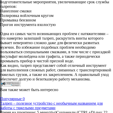
подготовительные мероприятия, увеличивающие срок службы
талрепов:
Нанесение смазки
Полировка войлочным кругом
Промывка бензином
Прогон инструмента вхолостую
Одна из самых часто возникающих проблем с натяжителями –
это намертво залипший талреп, раскрутить винты которого
бывает невероятно сложно даже для физически развитых
мужчин. Во избежание подобных проблем необходимо
пользоваться специальными смазками, в том числе с присадкой
бисульфат молибдена или графита, а также периодически
промывать прибор в чистой пресной воде.
Как видно, талреп представляет собой отличный инструмент
для выполнения сложных работ, связанных с транспортировкой
тяжелых грузов, а также их закреплением. А правильный уход
обеспечит долгую и безотказную работу механизма.
Вам также может быть интересно
Популярные
0
Талреп – полезное устройство с необычным названием для
работы с тяжелыми предметами
Время на прочтение: 5 минут(ы)Сохранили (CTRL+D) раз: 22