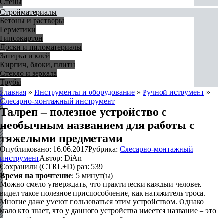
Стены
Стройматериалы
Бетоны и растворы
Герметики
Гипсокартон
Доски и пиломатериалы
Затирка и клей
Кирпич, блоки, плиты
Стекло и зеркала
Трубы
Главная
»
Инструменты и оборудование
»
Ручной иструмент
»
Слесарно-монтажный инструмент
Талреп – полезное устройство с
необычным названием для работы с
тяжелыми предметами
Опубликовано:
16.06.2017
Рубрика:
Слесарно-монтажный
инструмент
Автор:
DiAn
Сохранили (CTRL+D) раз:
539
Время на прочтение:
5
минут(ы)
Можно смело утверждать, что практически каждый человек
видел такое полезное приспособление, как натяжитель троса.
Многие даже умеют пользоваться этим устройством. Однако
мало кто знает, что у данного устройства имеется название – это