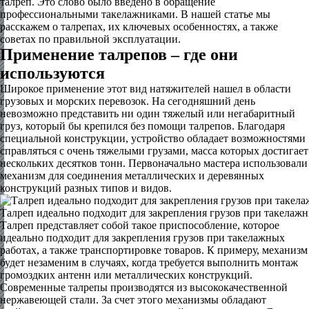
талреп. Это слово было введено в обращение
профессиональными такелажниками. В нашей статье мы
расскажем о талрепах, их ключевых особенностях, а также
советах по правильной эксплуатации.
Применение талрепов – где они
используются
Широкое применение этот вид натяжителей нашел в области
грузовых и морских перевозок. На сегодняшний день
невозможно представить ни один тяжелый или негабаритный
груз, который бы крепился без помощи талрепов. Благодаря
специальной конструкции, устройство обладает возможностями
справляться с очень тяжелыми грузами, масса которых достигает
нескольких десятков тонн. Первоначально мастера использовали
механизм для соединения металлических и деревянных
конструкций разных типов и видов.
Талреп идеально подходит для закрепления грузов при такелаж
Талреп представляет собой такое приспособление, которое
идеально подходит для закрепления грузов при такелажных
работах, а также транспортировке товаров. К примеру, механизм
будет незаменим в случаях, когда требуется выполнить монтаж
громоздких антенн или металлических конструкций.
Современные талрепы производятся из высококачественной
нержавеющей стали. За счет этого механизмы обладают