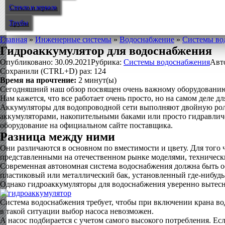
Стекло и зеркала
Трубы
Главная
»
Инженерные системы
»
Водоснабжение
»
Системы во
Гидроаккумулятор для водоснабжения
Опубликовано:
30.09.2021
Рубрика:
Системы водоснабжения
Авт
Сохранили (CTRL+D) раз:
124
Время на прочтение:
2
минут(ы)
Сегодняшний наш обзор посвящен очень важному оборудованию д
Нам кажется, что все работает очень просто, но на самом деле 
Аккумуляторы для водопроводной сети выполняют двойную роль
аккумуляторами, накопительными баками или просто гидравлич
оборудование на официальном сайте поставщика.
Разница между ними
Они различаются в основном по вместимости и цвету. Для того
представленными на отечественном рынке моделями, техническ
Современная автономная система водоснабжения должна быть ос
пластиковый или металлический бак, установленный где-нибудь 
Однако гидроаккумуляторы для водоснабжения уверенно вытесн
Система водоснабжения требует, чтобы при включении крана во
в такой ситуации выбор насоса невозможен.
А насос подбирается с учетом самого высокого потребления. Есл