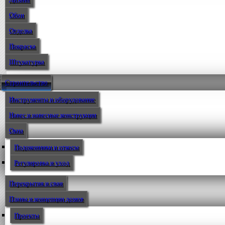
Обои
Отделка
Покраска
Штукатурка
Строительство
Инструменты и оборудование
Навес и навесные конструкции
Окна
Подоконники и откосы
Регулировка и уход
Перекрытия и сваи
Планы и концепции домов
Проекты