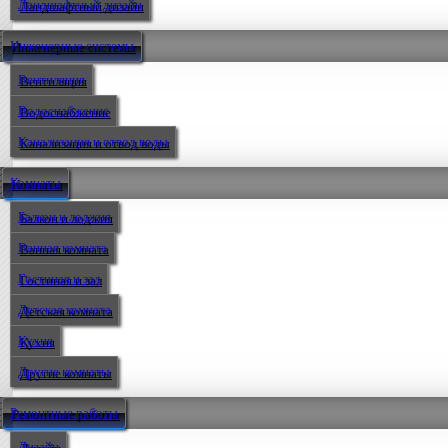
Ландшафтный дизайн
Инженерные системы
Вентиляция
Водоснабжение
Канализация и отвод воды
Комнаты
Балкон и лоджия
Ванная комната
Гостиная и зал
Детская комната
Кухня
Другие комнаты
Ремонтные работы
Дизайн