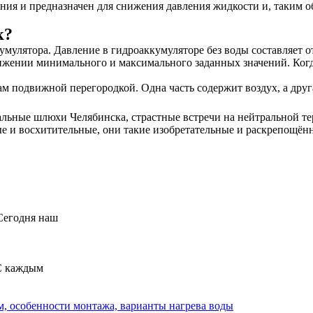
ения и предназначен для снижения давления жидкости и, таким 
к?
улятора. Давление в гидроаккумуляторе без воды составляет от 1 
тижении минимального и максимального заданных значений. Ког
м подвижной перегородкой. Одна часть содержит воздух, а друг
льные шлюхи Челябинска, страстные встречи на нейтральной терр
е и восхитительные, они такие изобретательные и раскрепощённ
Сегодня наш
 С каждым
м, особенности монтажа, варианты нагрева воды