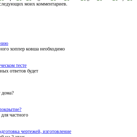
 последующих моих комментариев.
ению
ного хоппер ковша необходимо
ическом тесте
ьных ответов будет
т дома?
 покрытие?
 для частного
дготовка чертежей, изготовление
й на 2 этаж,