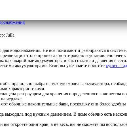
доснабжения
ор:
JulIa
ля водоснабжения. Не все понимают и разбираются в системе, б
для реализации этого процесса смонтировано и установлено очен
: как аварийные аккумуляторы и как создатели давления в сет
ескими аккумуляторами. Если вы уже знаете и хотите
купить ги
 чтобы правильно выбрать нужную модель аккумулятора, необхо
ими характеристиками.
нащена резервуаром для хранения определенного количества во
на чердаке.
яют обычные накопительные баки, поскольку они более удобны 
да выходила под нужным давлением. В доме обычно есть несколь
и вы откроете один кран, а не весь, вы не сможете им воспольз