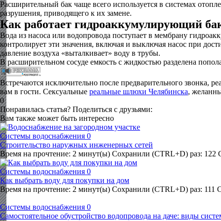
Расширительный бак чаще всего используется в системах отопл
разрушения, приводящего к их замене.
Как работает гидроаккумулирующий ба
Вода из насоса или водопровода поступает в мембрану гидроаккум
контролирует эти значения, включая и выключая насос при дос
давление воздуха «выталкивает» воду в трубы.
В расширительном сосуде емкость с жидкостью разделена попола
Встречаются исключительно после предварительного звонка, реа
вам в гости. Сексуальные
реальные шлюхи Челябинска
, желанны
0
Понравилась статья? Поделиться с друзьями:
Вам также может быть интересно
Системы водоснабжения
0
Строительство наружных инженерных сетей
Время на прочтение: 2 минут(ы) Сохранили (CTRL+D) раз: 122 
Системы водоснабжения
0
Как выбрать воду для покупки на дом
Время на прочтение: 2 минут(ы) Сохранили (CTRL+D) раз: 111
Системы водоснабжения
0
Самостоятельное обустройство водопровода на даче: виды систе