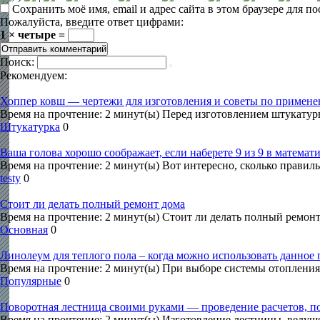
Сохранить моё имя, email и адрес сайта в этом браузере для
Пожалуйста, введите ответ цифрами:
1 × четыре =
Поиск:
Рекомендуем:
Хоппер ковш — чертежи для изготовления и советы по примен
Время на прочтение: 2 минут(ы) Перед изготовлением штукатур
Штукатурка
0
Ваша голова хорошо соображает, если наберете 9 из 9 в математ
Время на прочтение: 2 минут(ы) Вот интересно, сколько правил
testy
0
Стоит ли делать полный ремонт дома
Время на прочтение: 2 минут(ы) Стоит ли делать полный ремон
Основная
0
Линолеум для теплого пола – когда можно использовать данное
Время на прочтение: 2 минут(ы) При выборе системы отопления
Популярные
0
Поворотная лестница своими руками — проведение расчетов, по
Время на прочтение: 2 минут(ы) Изготовление лестницы, ведуще