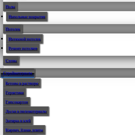
Полы
Напольные покрытия
Потолок
Натяжной потолок
Ремонт потолков
Стены
Стройматериалы
Бетоны и растворы
Герметики
Гипсокартон
Доски и пиломатериалы
Затирка и клей
Кирпич, блоки, плиты