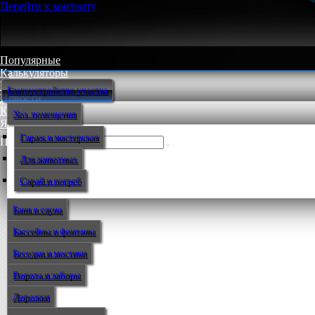
Перейти к контенту
Популярные
Калькуляторы
Мастер-классы
Благоустройство участка
Новости
Контакт
Хоз. помещения
Языки
Гараж и мастерская
Поиск:
Для животных
Сарай и погреб
Баня и сауна
Бассейны и фонтаны
Беседки и мостики
Ворота и заборы
Дорожки