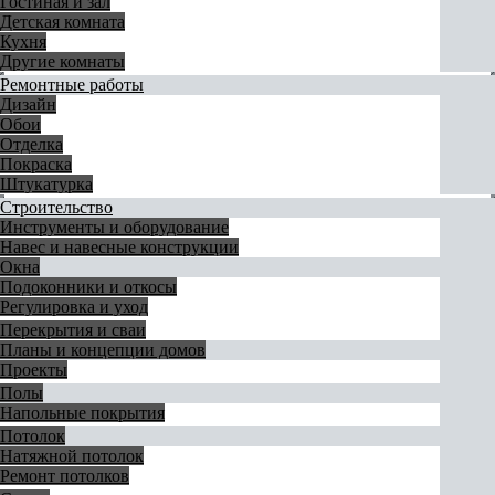
Гостиная и зал
Детская комната
Кухня
Другие комнаты
Ремонтные работы
Дизайн
Обои
Отделка
Покраска
Штукатурка
Строительство
Инструменты и оборудование
Навес и навесные конструкции
Окна
Подоконники и откосы
Регулировка и уход
Перекрытия и сваи
Планы и концепции домов
Проекты
Полы
Напольные покрытия
Потолок
Натяжной потолок
Ремонт потолков