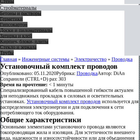
Стены
Стройматериалы
Бетоны и растворы
Герметики
Гипсокартон
Доски и пиломатериалы
Затирка и клей
Кирпич, блоки, плиты
Стекло и зеркала
Трубы
Главная
»
Инженерные системы
»
Электричество
»
Проводка
Установочный комплект проводов
Опубликовано:
05.11.2020
Рубрика:
Проводка
Автор:
DiAn
Сохранили (CTRL+D) раз:
303
Время на прочтение:
< 1
минуты
Специализированный кабель повышенной гибкости актуален
для неподвижных прокладок в силовых и осветительных
установках.
Установочный комплект проводов
используется для
распределения электроэнергии и для подключения к сети
потребляющего ток оборудования.
Общие характеристики
Основными элементами установочного провода являются
токопроводящая жила и изоляция. Для эстетичности внешнего
вида, надежности и износоустойчивости или для объединения