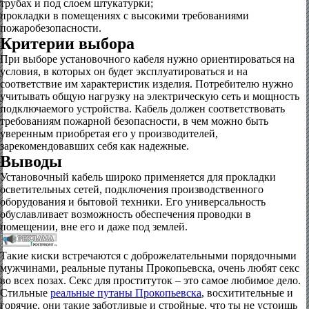
трубах и под слоем штукатурки;
прокладки в помещениях с высокими требованиями
пожаробезопасности.
Критерии выбора
При выборе установочного кабеля нужно ориентироваться на
условия, в которых он будет эксплуатироваться и на
соответствие им характеристик изделия. Потребителю нужно
учитывать общую нагрузку на электрическую сеть и мощность
подключаемого устройства. Кабель должен соответствовать
требованиям пожарной безопасности, в чем можно быть
уверенным приобретая его у производителей,
зарекомендовавших себя как надежные.
Выводы
Установочный кабель широко применяется для прокладки
осветительных сетей, подключения производственного
оборудования и бытовой техники. Его универсальность
обуславливает возможность обеспечения проводки в
помещении, вне его и даже под землей.
Такие киски встречаются с доброжелательными порядочными
мужчинами, реальные путаны Прокопьевска, очень любят секс
во всех позах. Секс для проституток – это самое любимое дело.
Стильные
реальные путаны Прокопьевска
, восхитительные и
горячие, они такие заботливые и стройные, что ты не устоишь