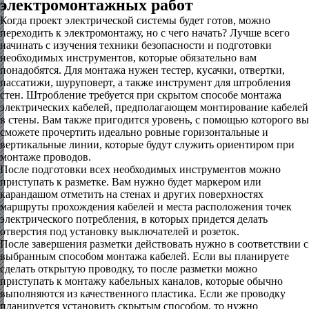
электромонтажных работ
Когда проект электрической системы будет готов, можно
переходить к электромонтажу, но с чего начать? Лучше всего
начинать с изучения техники безопасности и подготовки
необходимых инструментов, которые обязательно вам
понадобятся. Для монтажа нужен тестер, кусачки, отвертки,
пассатижи, шуруповерт, а также инструмент для штробления
стен. Штробление требуется при скрытом способе монтажа
электрических кабелей, предполагающем монтирование кабелей
в стены. Вам также пригодится уровень, с помощью которого вы
сможете прочертить идеально ровные горизонтальные и
вертикальные линии, которые будут служить ориентиром при
монтаже проводов.
После подготовки всех необходимых инструментов можно
приступать к разметке. Вам нужно будет маркером или
карандашом отметить на стенах и других поверхностях
маршруты прохождения кабелей и места расположения точек
электрического потребления, в которых придется делать
отверстия под установку выключателей и розеток.
После завершения разметки действовать нужно в соответствии с
выбранным способом монтажа кабелей. Если вы планируете
сделать открытую проводку, то после разметки можно
приступать к монтажу кабельных каналов, которые обычно
выполняются из качественного пластика. Если же проводку
планируется установить скрытым способом, то нужно