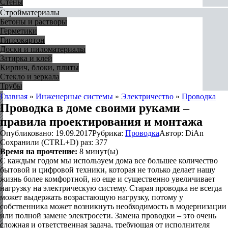
Стены
Стройматериалы
Бетоны и растворы
Герметики
Гипсокартон
Доски и пиломатериалы
Затирка и клей
Кирпич, блоки, плиты
Стекло и зеркала
Трубы
Главная
»
Инженерные системы
»
Электричество
»
Проводка
Проводка в доме своими руками –
правила проектирования и монтажа
Опубликовано:
19.09.2017
Рубрика:
Проводка
Автор:
DiAn
Сохранили (CTRL+D) раз:
377
Время на прочтение:
8
минут(ы)
С каждым годом мы используем дома все большее количество
бытовой и цифровой техники, которая не только делает нашу
жизнь более комфортной, но еще и существенно увеличивает
нагрузку на электрическую систему. Старая проводка не всегда
может выдержать возрастающую нагрузку, потому у
собственника может возникнуть необходимость в модернизации
или полной замене электросети. Замена проводки – это очень
сложная и ответственная задача, требующая от исполнителя