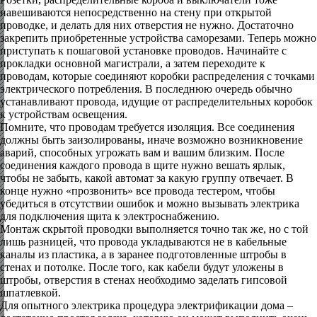
навешиваются непосредственно на стену при открытой
проводке, и делать для них отверстия не нужно. Достаточно
закрепить приобретенные устройства саморезами. Теперь можно
приступать к пошаговой установке проводов. Начинайте с
прокладки основной магистрали, а затем переходите к
проводам, которые соединяют коробки распределения с точками
электрического потребления. В последнюю очередь обычно
устанавливают провода, идущие от распределительных коробок
к устройствам освещения.
Помните, что проводам требуется изоляция. Все соединения
должны быть заизолированы, иначе возможно возникновение
аварий, способных угрожать вам и вашим близким. После
соединения каждого провода в щите нужно вешать ярлык,
чтобы не забыть, какой автомат за какую группу отвечает. В
конце нужно «прозвонить» все провода тестером, чтобы
убедиться в отсутствии ошибок и можно вызывать электрика
для подключения щита к электроснабжению.
Монтаж скрытой проводки выполняется точно так же, но с той
лишь разницей, что провода укладываются не в кабельные
каналы из пластика, а в заранее подготовленные штробы в
стенах и потолке. После того, как кабели будут уложены в
штробы, отверстия в стенах необходимо заделать гипсовой
шпатлевкой.
Для опытного электрика процедура электрификации дома –