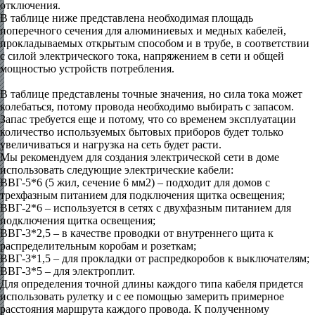
отключения.
В таблице ниже представлена необходимая площадь
поперечного сечения для алюминиевых и медных кабелей,
прокладываемых открытым способом и в трубе, в соответствии
с силой электрического тока, напряжением в сети и общей
мощностью устройств потребления.
В таблице представлены точные значения, но сила тока может
колебаться, потому провода необходимо выбирать с запасом.
Запас требуется еще и потому, что со временем эксплуатации
количество используемых бытовых приборов будет только
увеличиваться и нагрузка на сеть будет расти.
Мы рекомендуем для создания электрической сети в доме
использовать следующие электрические кабели:
ВВГ-5*6 (5 жил, сечение 6 мм2) – подходит для домов с
трехфазным питанием для подключения щитка освещения;
ВВГ-2*6 – используется в сетях с двухфазным питанием для
подключения щитка освещения;
ВВГ-3*2,5 – в качестве проводки от внутреннего щита к
распределительным коробам и розеткам;
ВВГ-3*1,5 – для прокладки от распредкоробов к выключателям;
ВВГ-3*5 – для электроплит.
Для определения точной длины каждого типа кабеля придется
использовать рулетку и с ее помощью замерить примерное
расстояния маршрута каждого провода. К полученному