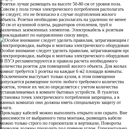
Розетки лучше размещать на высоте 50-80 см от уровня пола.
Совсем у пола точки электрического потребления располагать
не следует, это не безопасно в случае подтопления жилого
объекта. Розетки необходимо располагать на удалении не менее
50 см от кухонной плиты, радиаторов отопления, труб и
различных заземленных элементов. Электрокабель к розеткам
прокладывают по направлению снизу вверх.
Особое внимание следует уделить правилам, затрагивающим пр
электропроводки, выбора и монтажа электрического оборудован
В ПУЭ регламентируются и правила расчета необходимого
количества розеток для помещений жилого объекта. Для жилых
комнат требуется 1 розетка на каждые 6 м2 площади комнаты.
Исключением выступает только кухня, в этом помещении
допускается размещение почти любого требуемого количества
розеток, точное их число определяется с учетом количества
устанавливаемых в комнате бытовых устройств. В туалетах
установка точек электрического потребления запрещена, а в
ванных комнатах они должны иметь специальную защиту от
влаги.
Прокладку кабелей можно выполнить открыто или скрыто. Вне
зависимости от выбранного типа монтажа, размещать кабели
можно только строго по горизонтали и вертикали. Повороты
проводов должны проходить под прямым углом. Горизонтально