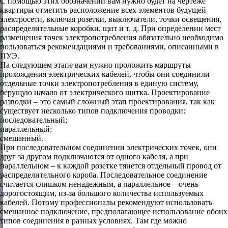
С помощью этих обозначений вам нужно будет на чертеже
квартиры отметить расположение всех элементов будущей
электросети, включая розетки, выключатели, точки освещения,
распределительные коробки, щит и т. д. При определении мест
размещения точек электропотребления обязательно необходимо
пользоваться рекомендациями и требованиями, описанными в
ПУЭ.
На следующем этапе вам нужно проложить маршруты
прохождения электрических кабелей, чтобы они соединили
отдельные точки электропотребления в единую систему,
берущую начало от электрического щитка. Проектирование
разводки – это самый сложный этап проектирования, так как
существует несколько типов подключения проводки:
последовательный;
параллельный;
смешанный.
При последовательном соединении электрических точек, они
друг за другом подключаются от одного кабеля, а при
параллельном – к каждой розетке тянется отдельный провод от
распределительного короба. Последовательное соединение
считается слишком ненадежным, а параллельное – очень
дорогостоящим, из-за большого количества используемых
кабелей. Потому профессионалы рекомендуют использовать
смешанное подключение, предполагающее использование обоих
типов соединения в разных условиях. Там где можно