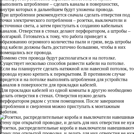
выполнить штробление – сделать каналы в поверхностях,
внутри которых в дальнейшем будут уложены провода.
При штроблении рекомендуется сначала сделать отверстия под
точки электрического потребления – розетки, выключатели и
источники света, а затем приступать к созданию кабельных
каналов. Отверстия в стенах делают перфоратором, а штробы –
болгаркой. Готовьтесь к тому, что работа приведет к
образованию огромного количества пыли и грязи, ведь штробы
под кабели должны быть достаточно большими, чтобы в них
помещались все провода.
Помимо стен провода будут располагаться и на потолке.
Существует несколько способов развести кабели на потолке.
Если вы планируете сделать натяжной или навесной потолок, то
провода нужно крепить к перекрытиям. В противном случае
придется и на потолке выполнять штробления для устройства
каналов в поверхности для прокладки кабелей.
Для прокладки кабелей из одной комнаты в другую необходимо
делать отверстия в стенах. Отверстия нужно делать
перфоратором рядом с углом помещения. После завершения
штробления и сверления можно приступать к монтажным
работам.
Розетки, распределительные короба и выключатели навешивают
стену при открытой проводке, и делать для них отверстия не ну