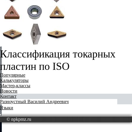
Классификация токарных
пластин по ISO
Популярные
Калькуляторы
Мастер-классы
Новости
Контакт
Разноустный Василий Андреевич
Языки
© npkpmz.ru