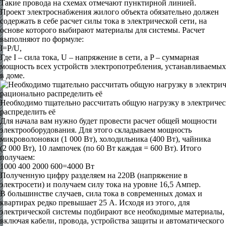
Такие провода на схемах отмечают пунктирной линией.
Проект электроснабжения жилого объекта обязательно должен
содержать в себе расчет силы тока в электрической сети, на
основе которого выбирают материалы для системы. Расчет
выполняют по формуле:
I=P/U,
Где I – сила тока, U – напряжение в сети, а P – суммарная
мощность всех устройств электропотребления, устанавливаемых
в доме.
Необходимо тщательно рассчитать общую нагрузку в электричес
распределить её
Для начала вам нужно будет провести расчет общей мощности
электрооборудования. Для этого складываем мощность
микроволоновки (1 000 Вт), холодильника (400 Вт), чайника
(2 000 Вт), 10 лампочек (по 60 Вт каждая = 600 Вт). Итого
получаем:
1000 400 2000 600=4000 Вт
Полученную цифру разделяем на 220В (напряжение в
электросети) и получаем силу тока на уровне 16,5 Ампер.
В большинстве случаев, сила тока в современных домах и
квартирах редко превышает 25 А. Исходя из этого, для
электрической системы подбирают все необходимые материалы,
включая кабели, провода, устройства защиты и автоматического