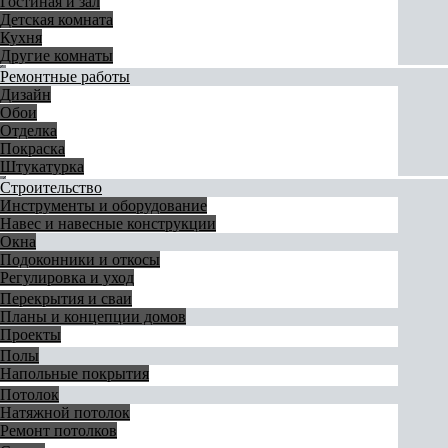
Гостиная и зал
Детская комната
Кухня
Другие комнаты
Ремонтные работы
Дизайн
Обои
Отделка
Покраска
Штукатурка
Строительство
Инструменты и оборудование
Навес и навесные конструкции
Окна
Подоконники и откосы
Регулировка и уход
Перекрытия и сваи
Планы и концепции домов
Проекты
Полы
Напольные покрытия
Потолок
Натяжной потолок
Ремонт потолков