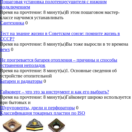
Пошаговая установка полотенцесушителя с нижним
подключением
Время на прочтение: 8 минут(ы)В этом пошаговом мастер-
классе научимся устанавливать
Сантехника
0
Тест на знание жизни в Советском союзе: помните жизнь в
СССР?
Время на прочтение: 8 минут(ы)Вы тоже выросли в те времена
news
0
Не прогревается батарея отопления – причины и способы
устранения неполадок
Время на прочтение: 8 минут(ы)1. Основные сведения об
устройстве отопительной
Батареи и радиаторы
0
Гайковерт – что это за инструмент и как его выбрать?
Время на прочтение: 8 минут(ы)Гайковерт широко используется
при бытовых и
Шуруповерты, дрели и перфораторы
0
Классификация токарных пластин по ISO