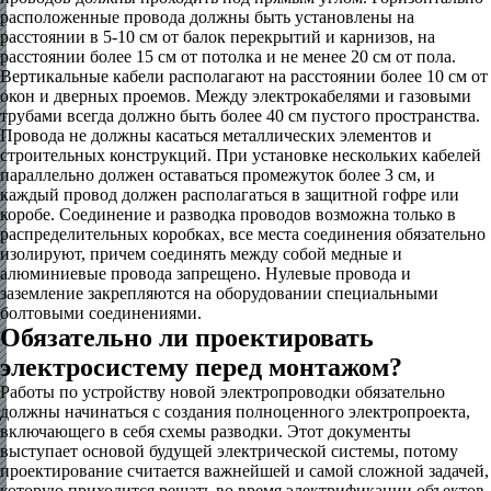
расположенные провода должны быть установлены на
расстоянии в 5-10 см от балок перекрытий и карнизов, на
расстоянии более 15 см от потолка и не менее 20 см от пола.
Вертикальные кабели располагают на расстоянии более 10 см от
окон и дверных проемов. Между электрокабелями и газовыми
трубами всегда должно быть более 40 см пустого пространства.
Провода не должны касаться металлических элементов и
строительных конструкций. При установке нескольких кабелей
параллельно должен оставаться промежуток более 3 см, и
каждый провод должен располагаться в защитной гофре или
коробе. Соединение и разводка проводов возможна только в
распределительных коробках, все места соединения обязательно
изолируют, причем соединять между собой медные и
алюминиевые провода запрещено. Нулевые провода и
заземление закрепляются на оборудовании специальными
болтовыми соединениями.
Обязательно ли проектировать
электросистему перед монтажом?
Работы по устройству новой электропроводки обязательно
должны начинаться с создания полноценного электропроекта,
включающего в себя схемы разводки. Этот документы
выступает основой будущей электрической системы, потому
проектирование считается важнейшей и самой сложной задачей,
которую приходится решать во время электрификации объектов.