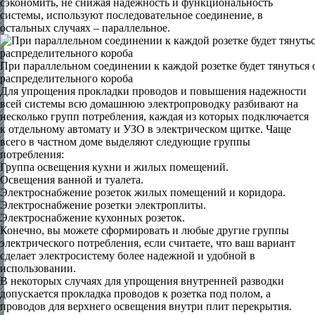
сэкономить, не снижая надежность и функциональность
системы, используют последовательное соединение, в
остальных случаях – параллельное.
При параллельном соединении к каждой розетке будет тянуться
распределительного короба
Для упрощения прокладки проводов и повышения надежности
всей системы всю домашнюю электропроводку разбивают на
несколько групп потребления, каждая из которых подключается
к отдельному автомату и УЗО в электрическом щитке. Чаще
всего в частном доме выделяют следующие группы
потребления:
Группа освещения кухни и жилых помещений.
Освещения ванной и туалета.
Электроснабжение розеток жилых помещений и коридора.
Электроснабжение розетки электроплиты.
Электроснабжение кухонных розеток.
Конечно, вы можете сформировать и любые другие группы
электрического потребления, если считаете, что ваш вариант
сделает электросистему более надежной и удобной в
использовании.
В некоторых случаях для упрощения внутренней разводки
допускается прокладка проводов к розетка под полом, а
проводов для верхнего освещения внутри плит перекрытия.