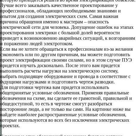
Лучше всего заказывать качественное проектирование у
профессионалов, обладающих необходимыми знаниями и
опытом для создания электрических схем. Самая важная
причина обращения именно к мастерам – опасность
электрической сети для человека. Допущение ошибок на этапах
проектирования электрики с большой долей вероятности
приведет к возникновению аварийных ситуаций, к возгораниям
и поражению людей электротоком.
Если вы не хотите обращаться к профессионалам из-за желания
сэкономить или по другим причинам, вы можете подготовить
проект электрификации своими силами, но в этом случае ПУЭ
придется изучать досконально. После этого вам придется
выполнить расчеты нагрузки на электрическую систему,
выбрать подходящее оборудование и провода в соответствие с
будущими нагрузками и подготовить чертеж разводки.
Для подготовки чертежа вам придется использовать
общепринятые условные обозначения. Применяя правильные
обозначения на схеме, вы сделаете ее грамотной, правильной и
общедоступной, то есть в чертеже смогут разобраться
посторонние люди, а не только вы сами. На картинке ниже вы
найдете наиболее распространенные условные обозначения,
которые используются во всех без исключения электрических
проектах.