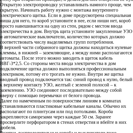
Открытую электропроводку устанавливать намного проще, чем
скрытую. Начинать работу нужно с монтажа внутреннего
электрического щитка. Если в доме предусмотрена специальная
ниша для него, то короб установите в нее, если ниши нет, короб
просто навешивается на одну из стен, рядом с местом ввода
электричества в дом. Внутрь щита установите закупленные УЗО
и автоматические выключатели, количество которых должно
соответствовать числу выделяемых групп потребления.
В верхней части собранного щитка должны находиться нулевые
клеммы, в нижней – заземляющие, а между ними располагаются
автоматы. После этого можно заводить в щиток кабель
ВВГ-3*2,5. Со стороны места ввода электричества в дом
подключение щитка должно выполняться профессиональным
электриком, потому его трогать не нужно. Внутри же щитка
вводный провод подключается так: синий провод к нулю, белый
к верхнему контакту УЗО, желтый с зеленой полосой – к
заземлению. УЗО соединяют последовательно между собой
вверху с помощью перемычки от белого провода.
Далее по намеченным по поверхностям линиям в комнатах
устанавливаются пластиковые кабельные каналы. Обычно их
располагают по плинтусам или под потолками. Короба
закрепляются саморезами через каждые 50 см. Заранее
просверлите перфоратором в стенах отверстия и вбейте в них
дюбеля.
Розетки, распределительные короба и выключатели тоже