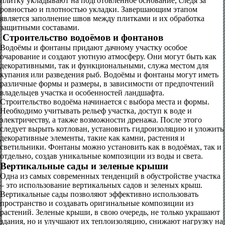
плитку укладывают на подготовленное основание, следя за
ровностью и плотностью укладки. Завершающим этапом
является заполнение швов между плитками и их обработка
защитными составами.
Строительство водоёмов и фонтанов
Водоёмы и фонтаны придают дачному участку особое
очарование и создают уютную атмосферу. Они могут быть как
декоративными, так и функциональными, служа местом для
купания или разведения рыб. Водоёмы и фонтаны могут иметь
различные формы и размеры, в зависимости от предпочтений
владельцев участка и особенностей ландшафта.
Строительство водоёма начинается с выбора места и формы.
Необходимо учитывать рельеф участка, доступ к воде и
электричеству, а также возможности дренажа. После этого
следует вырыть котлован, установить гидроизоляцию и уложить
декоративные элементы, такие как камни, растения и
светильники. Фонтаны можно установить как в водоёмах, так и
отдельно, создав уникальные композиции из воды и света.
Вертикальные сады и зеленые крыши
Одна из самых современных тенденций в обустройстве участка
– это использование вертикальных садов и зеленых крыш.
Вертикальные сады позволяют эффективно использовать
пространство и создавать оригинальные композиции из
растений. Зеленые крыши, в свою очередь, не только украшают
здания, но и улучшают их теплоизоляцию, снижают нагрузку на