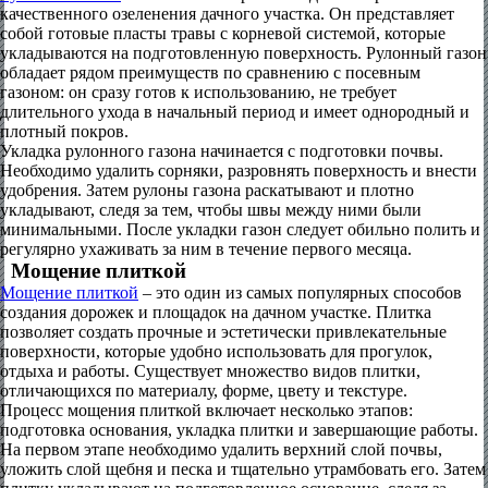
качественного озеленения дачного участка. Он представляет
собой готовые пласты травы с корневой системой, которые
укладываются на подготовленную поверхность. Рулонный газон
обладает рядом преимуществ по сравнению с посевным
газоном: он сразу готов к использованию, не требует
длительного ухода в начальный период и имеет однородный и
плотный покров.
Укладка рулонного газона начинается с подготовки почвы.
Необходимо удалить сорняки, разровнять поверхность и внести
удобрения. Затем рулоны газона раскатывают и плотно
укладывают, следя за тем, чтобы швы между ними были
минимальными. После укладки газон следует обильно полить и
регулярно ухаживать за ним в течение первого месяца.
Мощение плиткой
Мощение плиткой
– это один из самых популярных способов
создания дорожек и площадок на дачном участке. Плитка
позволяет создать прочные и эстетически привлекательные
поверхности, которые удобно использовать для прогулок,
отдыха и работы. Существует множество видов плитки,
отличающихся по материалу, форме, цвету и текстуре.
Процесс мощения плиткой включает несколько этапов:
подготовка основания, укладка плитки и завершающие работы.
На первом этапе необходимо удалить верхний слой почвы,
уложить слой щебня и песка и тщательно утрамбовать его. Затем