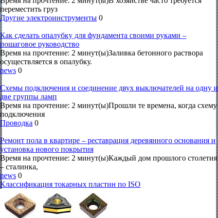
Время на прочтение: 2 минут(ы)В хозяйстве часто требуется
переместить груз
Другие электроинструменты
0
Как сделать опалубку для фундамента своими руками –
пошаговое руководство
Время на прочтение: 2 минут(ы)Заливка бетонного раствора
осуществляется в опалубку.
news
0
Схемы подключения и соединение двух выключателей на одну и
две группы ламп
Время на прочтение: 2 минут(ы)Прошли те времена, когда схему
подключения
Проводка
0
Ремонт пола в квартире – реставрация деревянного основания и
установка нового покрытия
Время на прочтение: 2 минут(ы)Каждый дом прошлого столетия
– сталинка,
news
0
Классификация токарных пластин по ISO