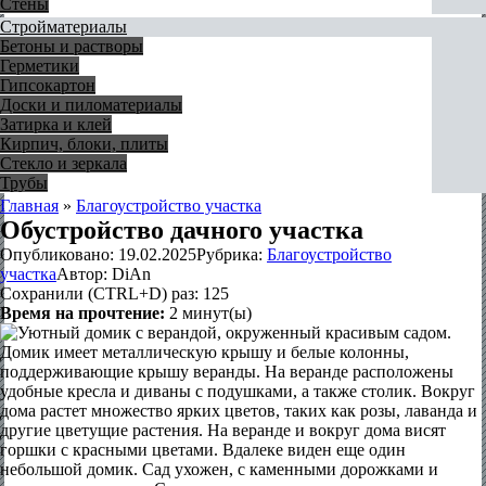
Стены
Стройматериалы
Бетоны и растворы
Герметики
Гипсокартон
Доски и пиломатериалы
Затирка и клей
Кирпич, блоки, плиты
Стекло и зеркала
Трубы
Главная
»
Благоустройство участка
Обустройство дачного участка
Опубликовано:
19.02.2025
Рубрика:
Благоустройство
участка
Автор:
DiAn
Сохранили (CTRL+D) раз:
125
Время на прочтение:
2
минут(ы)