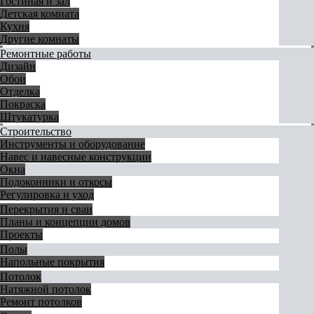
Гостиная и зал
Детская комната
Кухня
Другие комнаты
Ремонтные работы
Дизайн
Обои
Отделка
Покраска
Штукатурка
Строительство
Инструменты и оборудование
Навес и навесные конструкции
Окна
Подоконники и откосы
Регулировка и уход
Перекрытия и сваи
Планы и концепции домов
Проекты
Полы
Напольные покрытия
Потолок
Натяжной потолок
Ремонт потолков