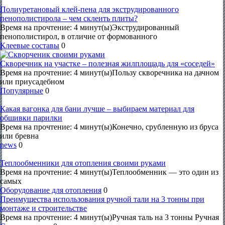
Полиуретановый клей-пена для экструдированного
пенополистирола – чем склеить плиты?
Время на прочтение: 4 минут(ы)Экструдированный
пенополистирол, в отличие от формованного
Клеевые составы
0
Скворечник на участке – полезная жилплощадь для «соседей»
Время на прочтение: 4 минут(ы)Пользу скворечника на дачном
или приусадебном
Популярные
0
Какая вагонка для бани лучше – выбираем материал для
обшивки парилки
Время на прочтение: 4 минут(ы)Конечно, срубленную из бруса
или бревна
news
0
Теплообменники для отопления своими руками
Время на прочтение: 4 минут(ы)Теплообменник — это один из
самых
Оборудование для отопления
0
Преимущества использования ручной тали на 3 тонны при
монтаже и строительстве
Время на прочтение: 4 минут(ы)Ручная таль на 3 тонны Ручная