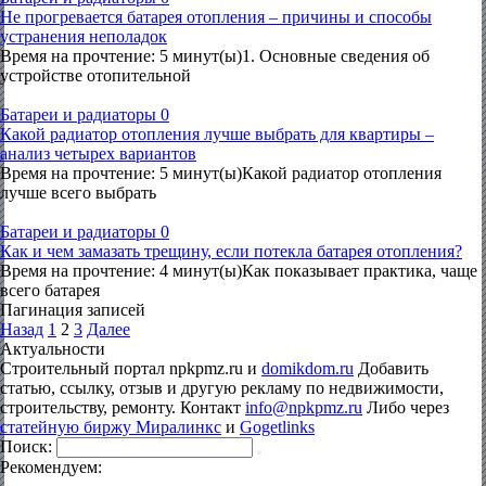
Не прогревается батарея отопления – причины и способы
устранения неполадок
Время на прочтение: 5 минут(ы)1. Основные сведения об
устройстве отопительной
Батареи и радиаторы
0
Какой радиатор отопления лучше выбрать для квартиры –
анализ четырех вариантов
Время на прочтение: 5 минут(ы)Какой радиатор отопления
лучше всего выбрать
Батареи и радиаторы
0
Как и чем замазать трещину, если потекла батарея отопления?
Время на прочтение: 4 минут(ы)Как показывает практика, чаще
всего батарея
Пагинация записей
Назад
1
2
3
Далее
Актуальности
Строительный портал npkpmz.ru и
domikdom.ru
Добавить
статью, ссылку, отзыв и другую рекламу по недвижимости,
строительству, ремонту. Контакт
info@npkpmz.ru
Либо через
статейную биржу Миралинкс
и
Gogetlinks
Поиск:
Рекомендуем: