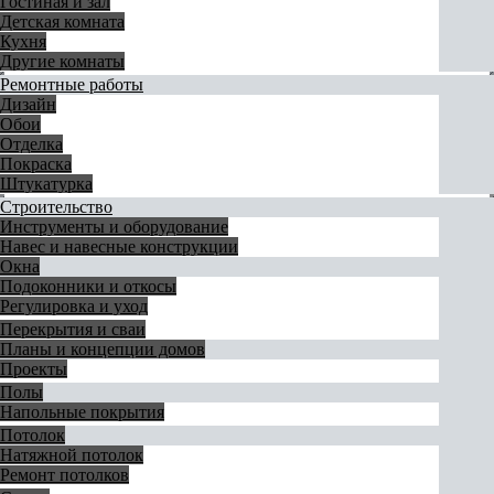
Гостиная и зал
Детская комната
Кухня
Другие комнаты
Ремонтные работы
Дизайн
Обои
Отделка
Покраска
Штукатурка
Строительство
Инструменты и оборудование
Навес и навесные конструкции
Окна
Подоконники и откосы
Регулировка и уход
Перекрытия и сваи
Планы и концепции домов
Проекты
Полы
Напольные покрытия
Потолок
Натяжной потолок
Ремонт потолков