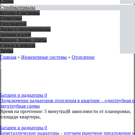
Стены
Стройматериалы
Бетоны и растворы
Герметики
Гипсокартон
Доски и пиломатериалы
Затирка и клей
Кирпич, блоки, плиты
Стекло и зеркала
Трубы
Главная
»
Инженерные системы
»
Отопление
Батареи и радиаторы
Батареи и радиаторы
0
Подключение радиаторов отопления в квартире – однотрубная и
двухтрубная схемы
Время на прочтение: 5 минут(ы)В зависимости от планировки,
площади квартиры,
Батареи и радиаторы
0
Биметаллические радиаторы – изучаем рыночное предложение и