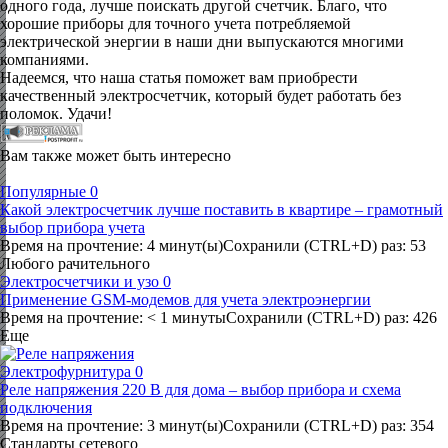
одного года, лучше поискать другой счетчик. Благо, что
хорошие приборы для точного учета потребляемой
электрической энергии в наши дни выпускаются многими
компаниями.
Надеемся, что наша статья поможет вам приобрести
качественный электросчетчик, который будет работать без
поломок. Удачи!
Вам также может быть интересно
Популярные
0
Какой электросчетчик лучше поставить в квартире – грамотный
выбор прибора учета
Время на прочтение: 4 минут(ы)Сохранили (CTRL+D) раз: 53
Любого рачительного
Электросчетчики и узо
0
Применение GSM-модемов для учета электроэнергии
Время на прочтение: < 1 минутыСохранили (CTRL+D) раз: 426
Еще
Электрофурнитура
0
Реле напряжения 220 В для дома – выбор прибора и схема
подключения
Время на прочтение: 3 минут(ы)Сохранили (CTRL+D) раз: 354
Стандарты сетевого