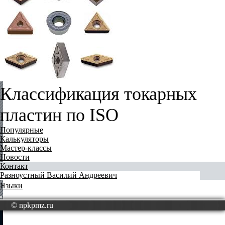
Классификация токарных
пластин по ISO
Популярные
Калькуляторы
Мастер-классы
Новости
Контакт
Разноустный Василий Андреевич
Языки
© npkpmz.ru