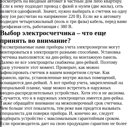
посмотреть на вводный автомат в частный дом либо квартиру.
Если к нему подходит провод с фазой и нулем (две жилы), сеть
является однофазной. Значит, нужно выбирать и счетчик на одну
фазу (он рассчитан на напряжение 220 В). Если же к автомату
подведен четырехжильный (ноль и три фазы) кабель, перед вами
трехфазная сеть, работающая с 380 В.
Выбор электросчетчика – что еще
принять во внимание?
Рассматриваемые нами приборы учета электроэнергии могут
монтироваться в электрощите разными способами. Установка
счетчика выполняется: на дин-рейку, на монтажную панель.
Далеко не все электрощиты снабжены дин-рейкой. Поэтому
сразу уточните этот момент. Проверьте, как можно
зафиксировать счетчик в вашем конкретном случае. Как
правило, щиты, установленные внутри жилых помещений,
оснащаются дин-рейкой. А вот прибор учета, закрепленный на
специальной планке, чаще можно встретить в наружных
вводно-распределительных устройствах. Хотя это и не аксиома.
Случается, что и в наружных электрощитах имеется дин-рейка.
Также обращайте внимание на межповерочный срок счетчика.
Чем больше этот показатель, тем реже вам придется вызывать
специалиста для поверки прибора. И, конечно же, следует
подбирать устройство с максимальным гарантийным сроком.
Если производитель дает на свою продукцию гарантию не более