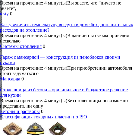
Время на прочтение: 4 минут(ы)Вы знаете, что “ничего не
знаете”,
testy
0
Как увеличить температуру воздуха в доме без дополнительных
расходов на отопление?
Время на прочтение: 4 минут(ы)В данной статье мы приведем
несколько
Системы отопления
0
Гараж с мансардой — конструкция из пеноблоков своими
руками
Время на прочтение: 4 минут(ы)При приобретении автомобиля
стоит задуматься о
Мансарда
0
Столешница из бетона – оригинальное и бюджетное решение
для кухни
Время на прочтение: 4 минут(ы)Без столешницы невозможно
представить ни одну
Бетоны и растворы
0
Классификация токарных пластин по ISO