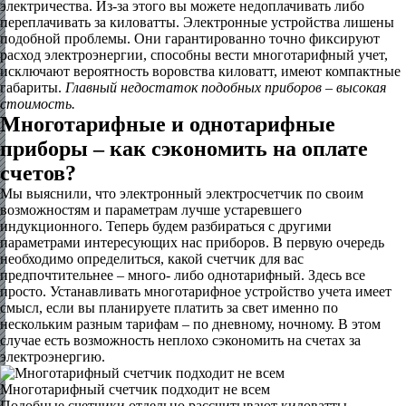
электричества. Из-за этого вы можете недоплачивать либо
переплачивать за киловатты. Электронные устройства лишены
подобной проблемы. Они гарантированно точно фиксируют
расход электроэнергии, способны вести многотарифный учет,
исключают вероятность воровства киловатт, имеют компактные
габариты.
Главный недостаток подобных приборов – высокая
стоимость.
Многотарифные и однотарифные
приборы – как сэкономить на оплате
счетов?
Мы выяснили, что электронный электросчетчик по своим
возможностям и параметрам лучше устаревшего
индукционного. Теперь будем разбираться с другими
параметрами интересующих нас приборов. В первую очередь
необходимо определиться, какой счетчик для вас
предпочтительнее – много- либо однотарифный. Здесь все
просто. Устанавливать многотарифное устройство учета имеет
смысл, если вы планируете платить за свет именно по
нескольким разным тарифам – по дневному, ночному. В этом
случае есть возможность неплохо сэкономить на счетах за
электроэнергию.
Многотарифный счетчик подходит не всем
Подобные счетчики отдельно рассчитывают киловатты,