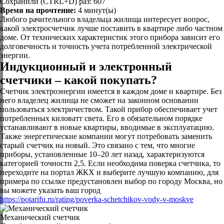
Сохранили (CTRL+D) раз:
607
Время на прочтение:
4
минут(ы)
Любого рачительного владельца жилища интересует вопрос,
какой электросчетчик лучше поставить в квартире либо частном
доме. От технических характеристик этого прибора зависит его
долговечность и точность учета потребленной электрической
энергии.
Индукционный и электронный
счетчики – какой покупать?
Счетчик электроэнергии имеется в каждом доме и квартире. Без
него владелец жилища не сможет на законном основании
пользоваться электричеством. Такой прибор обеспечивает учет
потребленных киловатт света. Его в обязательном порядке
устанавливают в новые квартиры, вводимые в эксплуатацию.
Также энергетические компании могут потребовать заменить
старый счетчик на новый. Это связано с тем, что многие
приборы, установленные 10–20 лет назад, характеризуются
категорией точности 2,5. Если необходима поверка счетчика, то
переходите на портал ЖКХ и выберите лучшую компанию, для
примера по ссылке предустановлен выбор по городу Москва, но
вы можете указать ваш город
https://potarifu.ru/rating/poverka-schetchikov-vody-v-moskve
Механический счетчик