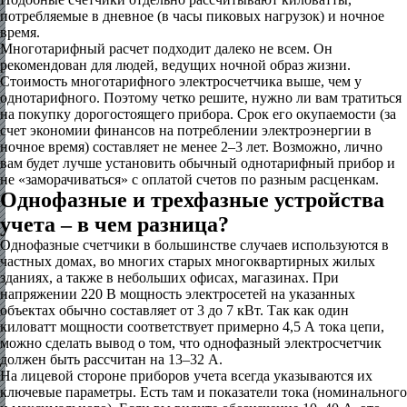
потребляемые в дневное (в часы пиковых нагрузок) и ночное
время.
Многотарифный расчет подходит далеко не всем. Он
рекомендован для людей, ведущих ночной образ жизни.
Стоимость многотарифного электросчетчика выше, чем у
однотарифного. Поэтому четко решите, нужно ли вам тратиться
на покупку дорогостоящего прибора. Срок его окупаемости (за
счет экономии финансов на потреблении электроэнергии в
ночное время) составляет не менее 2–3 лет. Возможно, лично
вам будет лучше установить обычный однотарифный прибор и
не «заморачиваться» с оплатой счетов по разным расценкам.
Однофазные и трехфазные устройства
учета – в чем разница?
Однофазные счетчики в большинстве случаев используются в
частных домах, во многих старых многоквартирных жилых
зданиях, а также в небольших офисах, магазинах. При
напряжении 220 В мощность электросетей на указанных
объектах обычно составляет от 3 до 7 кВт. Так как один
киловатт мощности соответствует примерно 4,5 А тока цепи,
можно сделать вывод о том, что однофазный электросчетчик
должен быть рассчитан на 13–32 А.
На лицевой стороне приборов учета всегда указываются их
ключевые параметры. Есть там и показатели тока (номинального