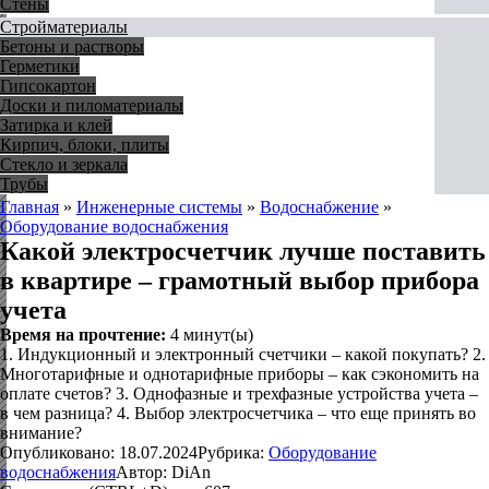
Стены
Стройматериалы
Бетоны и растворы
Герметики
Гипсокартон
Доски и пиломатериалы
Затирка и клей
Кирпич, блоки, плиты
Стекло и зеркала
Трубы
Главная
»
Инженерные системы
»
Водоснабжение
»
Оборудование водоснабжения
Какой электросчетчик лучше поставить
в квартире – грамотный выбор прибора
учета
Время на прочтение:
4
минут(ы)
1. Индукционный и электронный счетчики – какой покупать? 2.
Многотарифные и однотарифные приборы – как сэкономить на
оплате счетов? 3. Однофазные и трехфазные устройства учета –
в чем разница? 4. Выбор электросчетчика – что еще принять во
внимание?
Опубликовано:
18.07.2024
Рубрика:
Оборудование
водоснабжения
Автор:
DiAn