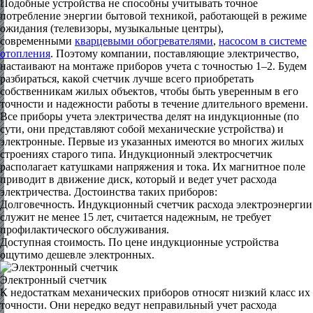
Подобные устройства не способны учитывать точное
потребление энергии бытовой техникой, работающей в режиме
ожидания (телевизоры, музыкальные центры),
современными
кварцевыми обогревателями
,
насосом в системе
отопления
. Поэтому компании, поставляющие электричество,
настаивают на монтаже приборов учета с точностью 1–2. Будем
разбираться, какой счетчик лучше всего приобретать
собственникам жилых объектов, чтобы быть уверенным в его
точности и надежности работы в течение длительного времени.
Все приборы учета электричества делят на индукционные (по
сути, они представляют собой механические устройства) и
электронные. Первые из указанных имеются во многих жилых
строениях старого типа. Индукционный электросчетчик
располагает катушками напряжения и тока. Их магнитное поле
приводит в движение диск, который и ведет учет расхода
электричества. Достоинства таких приборов:
Долговечность. Индукционный счетчик расхода электроэнергии
служит не менее 15 лет, считается надежным, не требует
профилактического обслуживания.
Доступная стоимость. По цене индукционные устройства
ощутимо дешевле электронных.
Электронный счетчик
К недостаткам механических приборов относят низкий класс их
точности. Они нередко ведут неправильный учет расхода