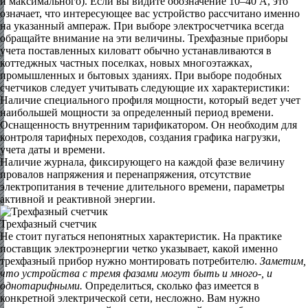
и максимального). Если вы видите обозначение 10–40 А, это
означает, что интересующее вас устройство рассчитано именно
на указанный ампераж. При выборе электросчетчика всегда
обращайте внимание на эти величины. Трехфазные приборы
учета поставленных киловатт обычно устанавливаются в
коттеджных частных поселках, новых многоэтажках,
промышленных и бытовых зданиях. При выборе подобных
счетчиков следует учитывать следующие их характеристики:
Наличие специального профиля мощности, который ведет учет
наибольшей мощности за определенный период времени.
Оснащенность внутренним тарификатором. Он необходим для
контроля тарифных переходов, создания графика нагрузки,
учета даты и времени.
Наличие журнала, фиксирующего на каждой фазе величину
провалов напряжения и перенапряжения, отсутствие
электропитания в течение длительного времени, параметры
активной и реактивной энергии.
Трехфазный счетчик
Не стоит пугаться непонятных характеристик. На практике
поставщик электроэнергии четко указывает, какой именно
трехфазный прибор нужно монтировать потребителю.
Заметим,
что устройства с тремя фазами могут быть и много-, и
однотарифными.
Определиться, сколько фаз имеется в
конкретной электрической сети, несложно. Вам нужно