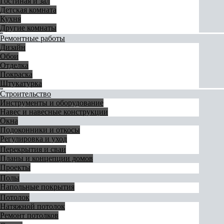
Гостиная и зал
Детская комната
Кухня
Другие комнаты
Ремонтные работы
Дизайн
Обои
Отделка
Покраска
Штукатурка
Строительство
Инструменты и оборудование
Навес и навесные конструкции
Окна
Подоконники и откосы
Регулировка и уход
Перекрытия и сваи
Планы и концепции домов
Проекты
Полы
Напольные покрытия
Потолок
Натяжной потолок
Ремонт потолков